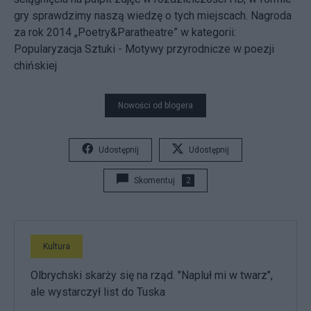
gry sprawdzimy naszą wiedzę o tych miejscach. Nagroda
za rok 2014 „Poetry&Paratheatre” w kategorii:
Popularyzacja Sztuki - Motywy przyrodnicze w poezji
chińskiej
Nowości od blogera
Udostępnij
Udostępnij
Skomentuj
2
Kultura
Olbrychski skarży się na rząd. "Napluł mi w twarz",
ale wystarczył list do Tuska