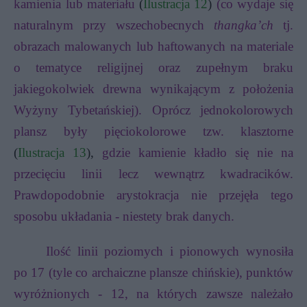
kamienia lub materiału
(
Ilustracja 12
)
(co wydaje się
naturalnym przy wszechobecnych
thangka’ch
tj.
obrazach malowanych lub haftowanych na materiale
o tematyce religijnej oraz zupełnym braku
jakiegokolwiek drewna wynikającym z położenia
Wyżyny Tybetańskiej). Oprócz jednokolorowych
plansz były pięciokolorowe tzw. klasztorne
(
Ilustracja 13
),
gdzie kamienie kładło się nie na
przecięciu linii lecz wewnątrz kwadracików.
Prawdopodobnie arystokracja nie przejęła tego
sposobu układania - niestety brak danych.
Ilość linii poziomych i pionowych wynosiła
po 17 (tyle co archaiczne plansze chińskie), punktów
wyróżnionych - 12, na których zawsze należało