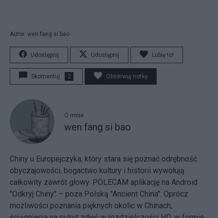
Autor: wen fang si bao
Udostępnij
Udostępnij
Lubię to!
Skomentuj
2
Obserwuj notkę
O mnie
wen fang si bao
Chiny u Europejczyka, który stara się poznać odrębność
obyczajowości, bogactwo kultury i historii wywołują
całkowity zawrót głowy. POLECAM aplikację na Android
"Odkryj Chiny" – poza Polską "Ancient China". Oprócz
możliwości poznania pięknych okolic w Chinach,
ściągnięcia na pulpit zdjęć w rozdzielczości HD, w formie