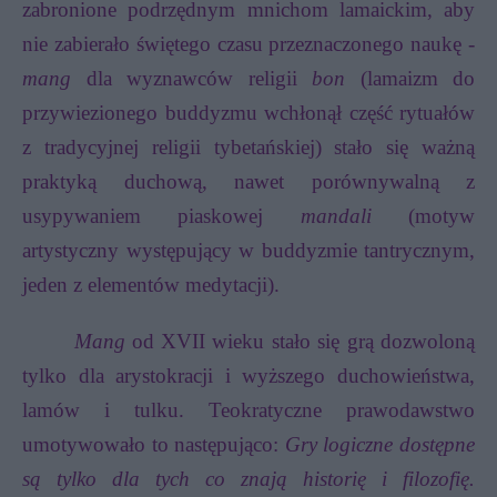
zabronione podrzędnym mnichom lamaickim, aby
nie zabierało świętego czasu przeznaczonego naukę -
mang
dla wyznawców religii
bon
(lamaizm do
przywiezionego buddyzmu wchłonął część rytuałów
z tradycyjnej religii tybetańskiej) stało się ważną
praktyką duchową, nawet porównywalną z
usypywaniem piaskowej
mandali
(motyw
artystyczny występujący w buddyzmie tantrycznym,
jeden z elementów medytacji).
Mang
od XVII wieku stało się grą dozwoloną
tylko dla
arystokracji i wyższego duchowieństwa,
lamów i tulku. Teokratyczne prawodawstwo
umotywowało to następująco:
Gry logiczne dostępne
są tylko dla tych co znają historię i filozofię.