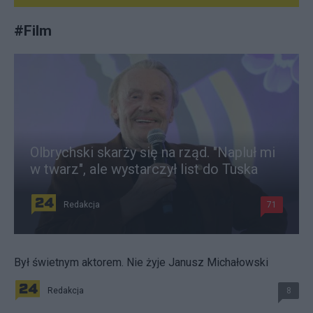
#
Film
Olbrychski skarży się na rząd. "Napluł mi
w twarz", ale wystarczył list do Tuska
Redakcja
71
Był świetnym aktorem. Nie żyje Janusz Michałowski
Redakcja
8