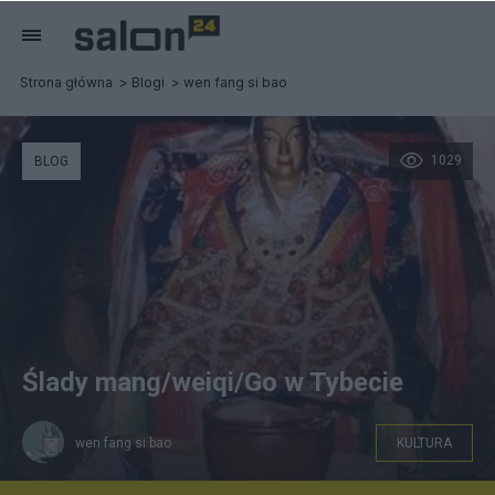
Strona główna
Blogi
wen fang si bao
1029
BLOG
Ślady mang/weiqi/Go w Tybecie
wen fang si bao
KULTURA
08-Songsten Gampo