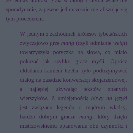
że jednak ludność grała w
mang
i chyba wcale nie
sporadycznie, zapewne jednocześnie nie afiszując się
tym procederem.
W jednym z zachodnich królestw tybetańskich
zwyczajowo grze
mang
(czyli odmianie
weiqi
)
towarzyszyła potyczka na słowa, co miało
pokazać jak szybko gracz myśli. Oprócz
układania kamieni trzeba było podtrzymywać
dialog na zasadzie konwersacji skojarzeniowej,
a najlepiej używając tekstów znanych
wierszyków. Z umiejętnością
bitwy na języki
jest związana legenda o mądrym władcy,
bardzo dobrym graczu
mang
, który dzięki
mistrzowskiemu opanowaniu obu czynności i