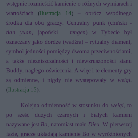
wstępnie rozmieścić kamienie o różnych wymiarach i
wartościach
(
Ilustracja 14
)
– oprócz wspólnego
środka dla obu graczy. Centralny punk (chiński -
tian yuan
, japoński –
tengen
) w Tybecie był
oznaczany jako dordże (wadźra) – rytualny diament,
symbol jedności pomiędzy dwoma przeciwnościami,
a także niezniszczalności i niewzruszoności stanu
Buddy, nagłego oświecenia. A więc i te elementy gry
są odmienne, i nigdy nie występowały w
weiqi
.
(
Ilustracja 15
).
Kolejna odmienność w stosunku do
weiqi,
to
po sześć dużych czarnych i białych kamieni
nazywane jest
Bo
, natomiast małe
Dieu
. W pierwszej
fazie, gracze układają kamienie Bo w wyróżnionych