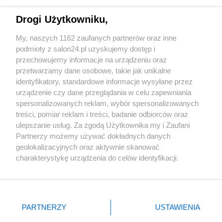
Technologie
Drogi Użytkowniku,
Sport
My, naszych 1162 zaufanych partnerów oraz inne
podmioty z salon24.pl uzyskujemy dostęp i
Społeczeństwo
przechowujemy informacje na urządzeniu oraz
przetwarzamy dane osobowe, takie jak unikalne
Kultura
identyfikatory, standardowe informacje wysyłane przez
urządzenie czy dane przeglądania w celu zapewniania
spersonalizowanych reklam, wybór spersonalizowanych
treści, pomiar reklam i treści, badanie odbiorców oraz
ulepszanie usług. Za zgodą Użytkownika my i Zaufani
X
Facebook
Instagram
Youtube
Partnerzy możemy używać dokładnych danych
geolokalizacyjnych oraz aktywnie skanować
charakterystykę urządzenia do celów identyfikacji.
Web Content Media sp. z o. o. © 2022
Ponieważ cenimy Twoją prywatność, prosimy o zgodę na
korzystanie z tych technologii poprzez kliknięcie
„Akceptuję”. Zgoda jest dobrowolna i zawsze możesz ją
Pomoc
O nas
Praca
Reklama
Kontakt
zmienić/wycofać klikając przycisk ustawień prywatności
PARTNERZY
USTAWIENIA
znajdujący się w lewym dolnym rogu strony
. Niektóre