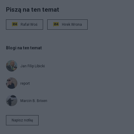
Piszą na ten temat
Rafał Woś
Hirek Wrona
Blogi na ten temat
Jan Filip Libicki
report
Marcin B. Brixen
Napisz notkę