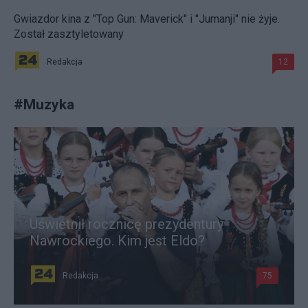
Gwiazdor kina z "Top Gun: Maverick" i "Jumanji" nie żyje.
Został zasztyletowany
Redakcja
12
#
Muzyka
Uświetnił rocznicę prezydentury
Nawrockiego. Kim jest Eldo?
Redakcja
75