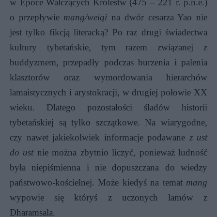
w Epoce Walczących Królestw (475 – 221 r. p.n.e.)
o przepływie
mang/weiqi
na dwór cesarza Yao nie
jest tylko fikcją literacką? Po raz drugi świadectwa
kultury tybetańskie, tym razem związanej z
buddyzmem, przepadły podczas burzenia i palenia
klasztorów oraz wymordowania hierarchów
lamaistycznych i arystokracji, w drugiej połowie XX
wieku. Dlatego pozostałości śladów historii
tybetańskiej są tylko szczątkowe. Na wiarygodne,
czy nawet jakiekolwiek informacje podawane
z ust
do ust
nie można zbytnio liczyć, ponieważ ludność
była niepiśmienna i nie dopuszczana do wiedzy
państwowo-kościelnej. Może kiedyś na temat
mang
wypowie się któryś z uczonych lamów z
Dharamsala.