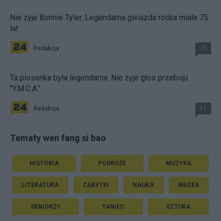
Nie żyje Bonnie Tyler. Legendarna gwiazda rocka miała 75
lat
Redakcja
15
Ta piosenka była legendarna. Nie żyje głos przeboju
"Y.M.C.A."
Redakcja
11
Tematy wen fang si bao
HISTORIA
PODRÓŻE
MUZYKA
LITERATURA
ZABYTKI
NAUKA
MUZEA
SENIORZY
TANIEC
SZTUKA