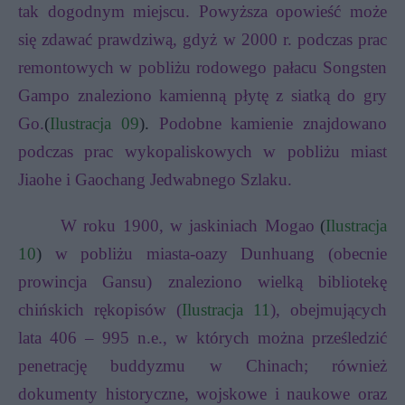
tak dogodnym miejscu. Powyższa opowieść może
się zdawać prawdziwą, gdyż w 2000 r. podczas prac
remontowych w pobliżu rodowego pałacu Songsten
Gampo znaleziono kamienną płytę z siatką do gry
Go.
(
Ilustracja 09
).
Podobne kamienie znajdowano
podczas prac wykopaliskowych w pobliżu miast
Jiaohe i Gaochang Jedwabnego Szlaku.
W roku 1900, w jaskiniach Mogao
(
Ilustracja
10
)
w pobliżu miasta-oazy Dunhuang (obecnie
prowincja Gansu) znaleziono wielką bibliotekę
chińskich rękopisów (
Ilustracja 11
), obejmujących
lata 406 – 995 n.e., w których można prześledzić
penetrację buddyzmu w Chinach; również
dokumenty historyczne, wojskowe i naukowe oraz