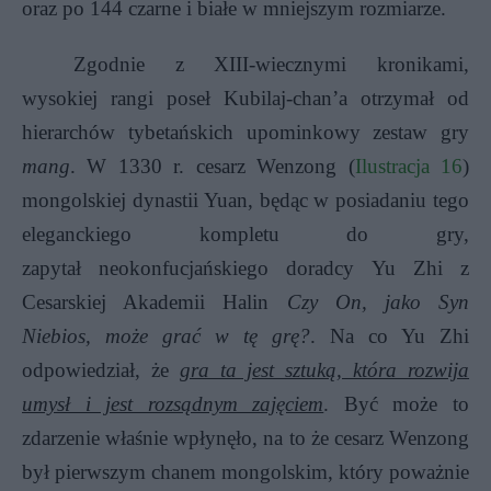
oraz po 144 czarne i białe w mniejszym rozmiarze.
Zgodnie z XIII-wiecznymi kronikami,
wysokiej rangi poseł Kubilaj-chan’a otrzymał od
hierarchów tybetańskich upominkowy zestaw gry
mang
. W 1330 r. cesarz Wenzong (
Ilustracja 16
)
mongolskiej dynastii Yuan, będąc w posiadaniu tego
eleganckiego kompletu do gry,
zapytał neokonfucjańskiego doradcy Yu Zhi z
Cesarskiej Akademii Halin
Czy On, jako Syn
Niebios, może grać w tę grę?
. Na co Yu Zhi
odpowiedział, że
gra ta jest sztuką, która rozwija
umysł i jest rozsądnym zajęciem
. Być może to
zdarzenie właśnie wpłynęło, na to że cesarz Wenzong
był pierwszym chanem mongolskim, który poważnie