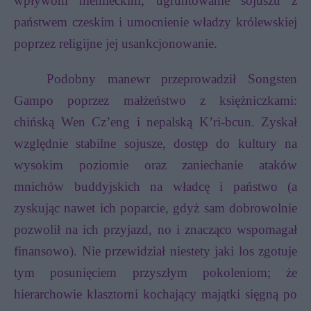
wpływom niemieckim, ugruntowanie sojuszu z
państwem czeskim i umocnienie władzy królewskiej
poprzez religijne jej usankcjonowanie.
Podobny manewr przeprowadził Songsten
Gampo poprzez małżeństwo z księżniczkami:
chińską Wen Cz’eng i nepalską K’ri-bcun. Zyskał
względnie stabilne sojusze, dostęp do kultury na
wysokim poziomie oraz zaniechanie ataków
mnichów buddyjskich na władcę i państwo (a
zyskując nawet ich poparcie, gdyż sam dobrowolnie
pozwolił na ich przyjazd, no i znacząco wspomagał
finansowo). Nie przewidział niestety jaki los zgotuje
tym posunięciem przyszłym pokoleniom; że
hierarchowie klasztorni kochający majątki sięgną po