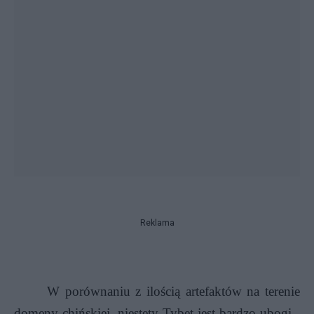
Reklama
W porównaniu z ilością
artefaktów na terenie
domeny chińskiej
, niestety Tybet jest bardzo ubogi -