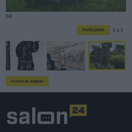
04
3 z 3
POPRZEDNIE
Powrót do artykułu