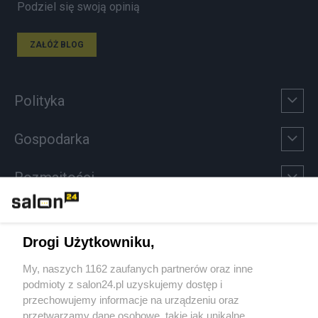
Podziel się swoją opinią
ZAŁÓŻ BLOG
Polityka
Gospodarka
Rozmaitości
Technologie
Drogi Użytkowniku,
Sport
My, naszych 1162 zaufanych partnerów oraz inne
podmioty z salon24.pl uzyskujemy dostęp i
Społeczeństwo
przechowujemy informacje na urządzeniu oraz
przetwarzamy dane osobowe, takie jak unikalne