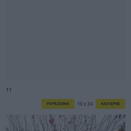
11
10 z 34
POPRZEDNIE
NASTĘPNE