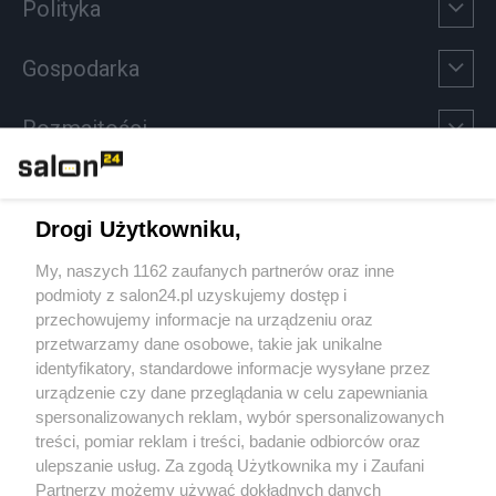
Polityka
Gospodarka
Rozmaitości
Technologie
Drogi Użytkowniku,
Sport
My, naszych 1162 zaufanych partnerów oraz inne
podmioty z salon24.pl uzyskujemy dostęp i
Społeczeństwo
przechowujemy informacje na urządzeniu oraz
przetwarzamy dane osobowe, takie jak unikalne
Kultura
identyfikatory, standardowe informacje wysyłane przez
urządzenie czy dane przeglądania w celu zapewniania
spersonalizowanych reklam, wybór spersonalizowanych
treści, pomiar reklam i treści, badanie odbiorców oraz
ulepszanie usług. Za zgodą Użytkownika my i Zaufani
X
Facebook
Instagram
Youtube
Partnerzy możemy używać dokładnych danych