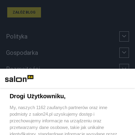
ZAŁÓŻ BLOG
Polityka
Gospodarka
Rozmaitości
Technologie
Drogi Użytkowniku,
Sport
My, naszych 1162 zaufanych partnerów oraz inne
podmioty z salon24.pl uzyskujemy dostęp i
Społeczeństwo
przechowujemy informacje na urządzeniu oraz
przetwarzamy dane osobowe, takie jak unikalne
Kultura
identyfikatory, standardowe informacje wysyłane przez