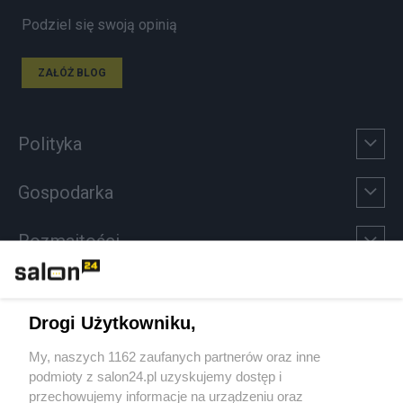
Podziel się swoją opinią
ZAŁÓŻ BLOG
Polityka
Gospodarka
Rozmaitości
Technologie
Drogi Użytkowniku,
Sport
My, naszych 1162 zaufanych partnerów oraz inne
podmioty z salon24.pl uzyskujemy dostęp i
Społeczeństwo
przechowujemy informacje na urządzeniu oraz