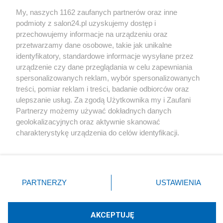
Sport
My, naszych 1162 zaufanych partnerów oraz inne
podmioty z salon24.pl uzyskujemy dostęp i
Społeczeństwo
przechowujemy informacje na urządzeniu oraz
przetwarzamy dane osobowe, takie jak unikalne
Kultura
identyfikatory, standardowe informacje wysyłane przez
urządzenie czy dane przeglądania w celu zapewniania
spersonalizowanych reklam, wybór spersonalizowanych
treści, pomiar reklam i treści, badanie odbiorców oraz
ulepszanie usług. Za zgodą Użytkownika my i Zaufani
X
Facebook
Instagram
Youtube
Partnerzy możemy używać dokładnych danych
geolokalizacyjnych oraz aktywnie skanować
charakterystykę urządzenia do celów identyfikacji.
Web Content Media sp. z o. o. © 2022
Ponieważ cenimy Twoją prywatność, prosimy o zgodę na
korzystanie z tych technologii poprzez kliknięcie
„Akceptuję”. Zgoda jest dobrowolna i zawsze możesz ją
Pomoc
O nas
Praca
Reklama
Kontakt
zmienić/wycofać klikając przycisk ustawień prywatności
PARTNERZY
USTAWIENIA
znajdujący się w lewym dolnym rogu strony
. Niektóre
rodzaje przetwarzania danych nie wymagają zgody
użytkownika, ale masz prawo sprzeciwić się takiemu
AKCEPTUJĘ
przetwarzaniu. Preferencje będą miały zastosowania tylko