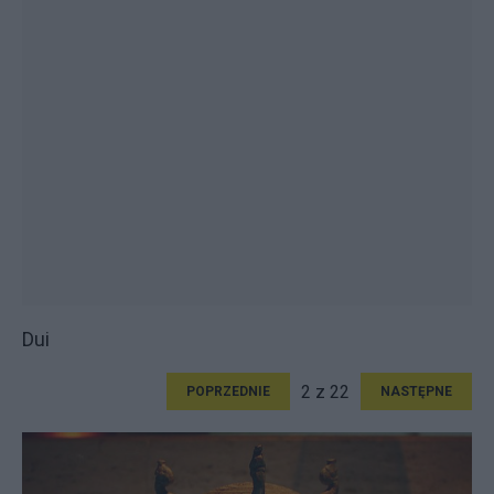
Dui
2 z 22
POPRZEDNIE
NASTĘPNE