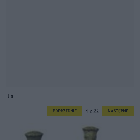
Jia
4 z 22
POPRZEDNIE
NASTĘPNE