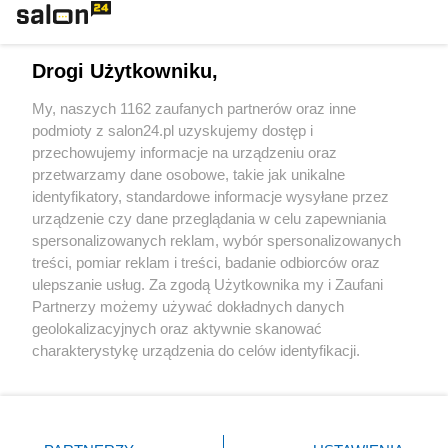
Technologie
Drogi Użytkowniku,
Sport
My, naszych 1162 zaufanych partnerów oraz inne
podmioty z salon24.pl uzyskujemy dostęp i
Społeczeństwo
przechowujemy informacje na urządzeniu oraz
przetwarzamy dane osobowe, takie jak unikalne
Kultura
identyfikatory, standardowe informacje wysyłane przez
urządzenie czy dane przeglądania w celu zapewniania
spersonalizowanych reklam, wybór spersonalizowanych
treści, pomiar reklam i treści, badanie odbiorców oraz
ulepszanie usług. Za zgodą Użytkownika my i Zaufani
X
Facebook
Instagram
Youtube
Partnerzy możemy używać dokładnych danych
geolokalizacyjnych oraz aktywnie skanować
charakterystykę urządzenia do celów identyfikacji.
Web Content Media sp. z o. o. © 2022
Ponieważ cenimy Twoją prywatność, prosimy o zgodę na
korzystanie z tych technologii poprzez kliknięcie
„Akceptuję”. Zgoda jest dobrowolna i zawsze możesz ją
Pomoc
O nas
Praca
Reklama
Kontakt
zmienić/wycofać klikając przycisk ustawień prywatności