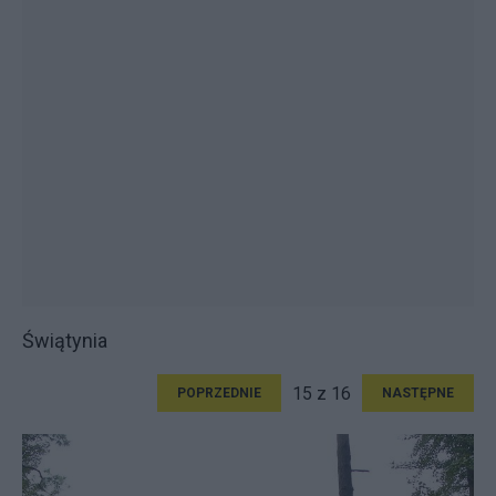
Świątynia
15 z 16
POPRZEDNIE
NASTĘPNE