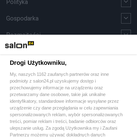
Polityka
Gospodarka
Rozmaitości
Technologie
Drogi Użytkowniku,
Sport
My, naszych 1162 zaufanych partnerów oraz inne
podmioty z salon24.pl uzyskujemy dostęp i
Społeczeństwo
przechowujemy informacje na urządzeniu oraz
przetwarzamy dane osobowe, takie jak unikalne
Kultura
identyfikatory, standardowe informacje wysyłane przez
urządzenie czy dane przeglądania w celu zapewniania
spersonalizowanych reklam, wybór spersonalizowanych
treści, pomiar reklam i treści, badanie odbiorców oraz
ulepszanie usług. Za zgodą Użytkownika my i Zaufani
X
Facebook
Instagram
Youtube
Partnerzy możemy używać dokładnych danych