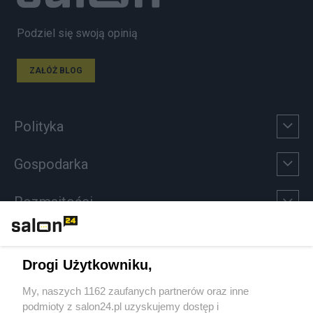
Podziel się swoją opinią
ZAŁÓŻ BLOG
Polityka
Gospodarka
Rozmaitości
Technologie
Drogi Użytkowniku,
Sport
My, naszych 1162 zaufanych partnerów oraz inne
podmioty z salon24.pl uzyskujemy dostęp i