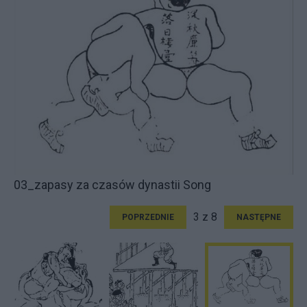
03_zapasy za czasów dynastii Song
3 z 8
POPRZEDNIE
NASTĘPNE