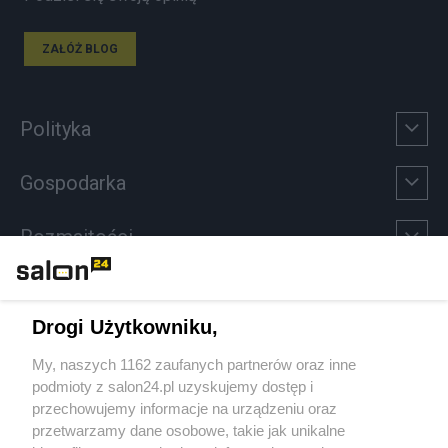
ZAŁÓŻ BLOG
Polityka
Gospodarka
Rozmaitości
Technologie
Drogi Użytkowniku,
Sport
My, naszych 1162 zaufanych partnerów oraz inne
podmioty z salon24.pl uzyskujemy dostęp i
Społeczeństwo
przechowujemy informacje na urządzeniu oraz
przetwarzamy dane osobowe, takie jak unikalne