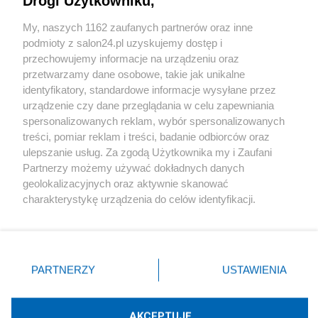
Drogi Użytkowniku,
Sport
My, naszych 1162 zaufanych partnerów oraz inne
podmioty z salon24.pl uzyskujemy dostęp i
Społeczeństwo
przechowujemy informacje na urządzeniu oraz
przetwarzamy dane osobowe, takie jak unikalne
Kultura
identyfikatory, standardowe informacje wysyłane przez
urządzenie czy dane przeglądania w celu zapewniania
spersonalizowanych reklam, wybór spersonalizowanych
treści, pomiar reklam i treści, badanie odbiorców oraz
ulepszanie usług. Za zgodą Użytkownika my i Zaufani
X
Facebook
Instagram
Youtube
Partnerzy możemy używać dokładnych danych
geolokalizacyjnych oraz aktywnie skanować
charakterystykę urządzenia do celów identyfikacji.
Web Content Media sp. z o. o. © 2022
Ponieważ cenimy Twoją prywatność, prosimy o zgodę na
korzystanie z tych technologii poprzez kliknięcie
„Akceptuję”. Zgoda jest dobrowolna i zawsze możesz ją
Pomoc
O nas
Praca
Reklama
Kontakt
zmienić/wycofać klikając przycisk ustawień prywatności
PARTNERZY
USTAWIENIA
znajdujący się w lewym dolnym rogu strony
. Niektóre
rodzaje przetwarzania danych nie wymagają zgody
użytkownika, ale masz prawo sprzeciwić się takiemu
AKCEPTUJĘ