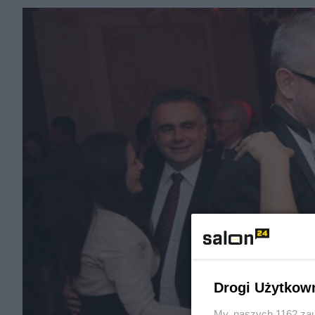
Drogi Użytkow
My, naszych 1162 zau