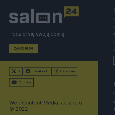
Podziel się swoją opinią
ZAŁÓŻ BLOG
X
Facebook
Instagram
Youtube
Web Content Media sp. z o. o.
© 2022