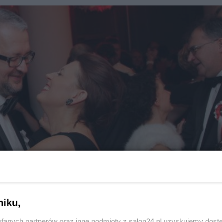
niku,
fanych partnerów oraz inne podmioty z salon24.pl uzyskujemy dost