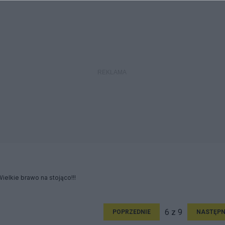
ielkie brawo na stojąco!!!
6 z 9
POPRZEDNIE
NASTĘPN