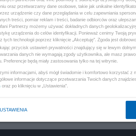
niu oraz przetwarzamy dane osobowe, takie jak unikalne identyfikat
przez urządzenie czy dane przeglądania w celu zapewniania sperson
ych treści, pomiar reklam i treści, badanie odbiorców oraz ulepszan
fani Partnerzy możemy używać dokładnych danych geolokalizacyjn
6 z 9
POPRZEDNIE
NASTĘPN
tykę urządzenia do celów identyfikacji. Ponieważ cenimy Twoją pry
z tych technologii poprzez kliknięcie „Akceptuję”. Zgoda jest dobro
ikając przycisk ustawień prywatności znajdujący się w lewym dolny
etwarzania danych nie wymagają zgody użytkownika, ale masz prawo 
. Preferencje będą miały zastosowania tylko na tej witrynie.
szymi informacjami, abyś mógł świadomie i komfortowo korzystać z
gółowe informacje dotyczące przetwarzania Twoich danych znajdzi
s
oraz po kliknięciu w „Ustawienia”.
USTAWIENIA