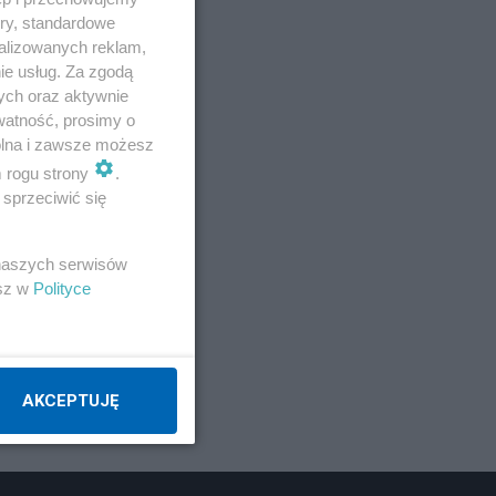
ory, standardowe
alizowanych reklam,
ie usług. Za zgodą
ych oraz aktywnie
E
watność, prosimy o
wolna i zawsze możesz
m rogu strony
.
sprzeciwić się
 naszych serwisów
esz w
Polityce
AKCEPTUJĘ