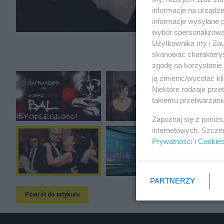
informacje na urządze
informacje wysyłane 
wybór spersonalizowan
Użytkownika my i Zau
skanować charakterys
zgodę na korzystanie 
ją zmienić/wycofać kl
Niektóre rodzaje prz
takiemu przetwarzaniu
Zapoznaj się z poniż
internetowych. Szcze
Prywatności
i
Cookie
PARTNERZY
Powrót do artykułu