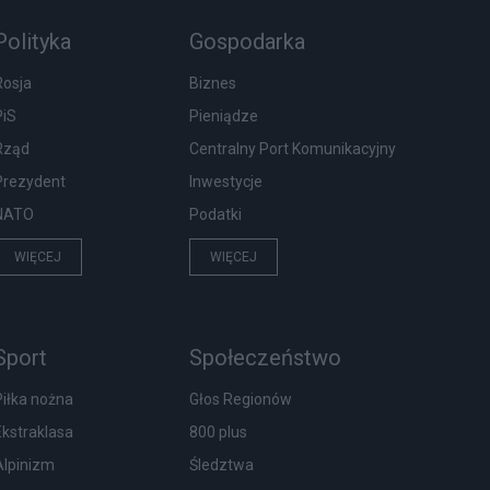
Polityka
Gospodarka
Rosja
Biznes
PiS
Pieniądze
Rząd
Centralny Port Komunikacyjny
Prezydent
Inwestycje
NATO
Podatki
WIĘCEJ
WIĘCEJ
Sport
Społeczeństwo
Piłka nożna
Głos Regionów
Ekstraklasa
800 plus
Alpinizm
Śledztwa