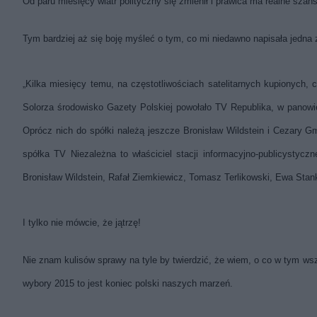
Od paru miesięcy wiatr polityczny się zmienił i prawica ma realne sza
Tym bardziej aż się boję myśleć o tym, co mi niedawno napisała jedna 
„Kilka miesięcy temu, na częstotliwościach satelitarnych kupionych, 
Solorza środowisko Gazety Polskiej powołało TV Republika, w panowi
Oprócz nich do spółki należą jeszcze Bronisław Wildstein i Cezary 
spółka TV Niezależna to właściciel stacji informacyjno-publicystycz
Bronisław Wildstein, Rafał Ziemkiewicz, Tomasz Terlikowski, Ewa Stan
I tylko nie mówcie, że jątrzę!
Nie znam kulisów sprawy na tyle by twierdzić, że wiem, o co w tym w
wybory 2015 to jest koniec polski naszych marzeń.