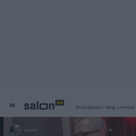
Strona główna
Blogi
echo24
echo24