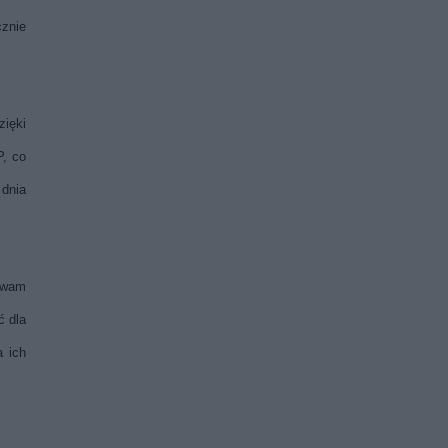
cznie
zięki
P, co
 dnia
zywam
ć dla
a ich