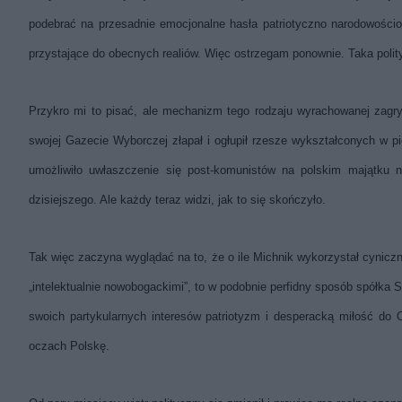
podebrać na przesadnie emocjonalne hasła patriotyczno narodowościo
przystające do obecnych realiów. Więc ostrzegam ponownie. Taka polity
Przykro mi to pisać, ale mechanizm tego rodzaju wyrachowanej zagry
swojej Gazecie Wyborczej złapał i ogłupił rzesze wykształconych w pi
umożliwiło uwłaszczenie się post-komunistów na polskim majątku n
dzisiejszego. Ale każdy teraz widzi, jak to się skończyło.
Tak więc zaczyna wyglądać na to, że o ile Michnik wykorzystał cynicz
„intelektualnie nowobogackimi”, to w podobnie perfidny sposób spó
swoich partykularnych interesów patriotyzm i desperacką miłość do O
oczach Polskę.