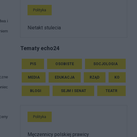
Polityka
dwa i
Nietakt stulecia
eniem
Tematy echo24
PIS
OSOBISTE
SOCJOLOGIA
yczne
MEDIA
EDUKACJA
RZĄD
KO
oniec
BLOGI
SEJM I SENAT
TEATR
sceny
Polityka
Męczennicy polskiej prawicy