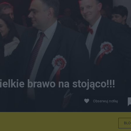
elkie brawo na stojąco!!!
Obserwuj notkę
BLO