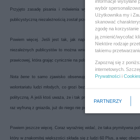
informacje wysyłane 
wybór spersonalizowan
Przyjęto zasadę pisania i mówienia wyłącznie po tak zwanej linii
Użytkownika my i Zau
publicystyczną niezależnością został przez „swoich” zlinczowany i jak
skanować charakterys
zgodę na korzystanie 
ją zmienić/wycofać kl
Powiem więcej. Jeśli jest tak, jak napisał ks. Isakowicz-Zaleski, 
Niektóre rodzaje prz
niezależnych publicystów to można wnioskować, że na naszych ocza
takiemu przetwarzaniu
prawicowej, która grając cynicznie na polskich uczuciach zaczyna żero
Zapoznaj się z poniż
internetowych. Szcze
Prywatności
i
Cookie
Nota bene
to samo zjawisko obserwuję w krakowskim środowisku 
wolontariatu ludzi młodych, co grozi bezpowrotnym zniechęceniem t
polityczną. A jeśli ktoś uważa, że i tak przyjdą nowi ostrzegam, iż być
PARTNERZY
raz wyfruną z gniazda, już do niego nie powrócą. A prawda jest taka, ż
Powiem jeszcze więcej. Coraz wyraźniej widać, że taka prymitywna poli
który w znakomitej większości składa się z ludzi 60 Plus, a więc ob