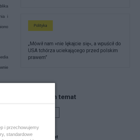
lika
nia i
Polityka
iono
„Mówił nam »nie lękajcie się«, a wpuścił do
USA tchórza uciekającego przed polskim
prawem”
edia
ywnie
Piszą na ten temat
ą na
głosu
Rafał Woś
ęp i przechowujemy
ory, standardowe
Blogi na ten temat