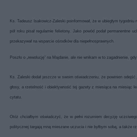
Ks. Tadeusz Isakowicz-Zaleski poinformował, że w ubiegłym tygodniu ro
pół roku pisał regularnie felietony. Jako powód podał permanentne u
przekazywał na wsparcie ośrodków dla niepełnosprawnych.
Poszło o „rewolucję” na Majdanie, ale nie wnikam w to zagadnienie, gdy
Ks. Zaleski dodał jeszcze w swoim oświadczeniu, że powinien odejść 
głosy, a rzetelność i obiektywność tej gazety z miesiąca na miesiąc 
cytatu.
Otóż chciałbym oświadczyć, że w pełni rozumiem decyzję uczciwego
politycznej targają mną mieszane uczucia i nie byłbym sobą, a także 