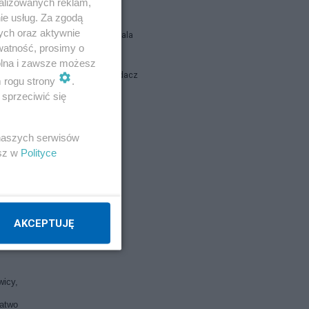
alizowanych reklam,
ie usług. Za zgodą
e swą
ych oraz aktywnie
Siukum Balala
watność, prosimy o
wolna i zawsze możesz
Stary Wyjadacz
m rogu strony
.
ią od
sprzeciwić się
razem
report
 naszych serwisów
esz w
Polityce
Napisz notkę
ania
lność
łodzi
AKCEPTUJĘ
wicy,
łatwo