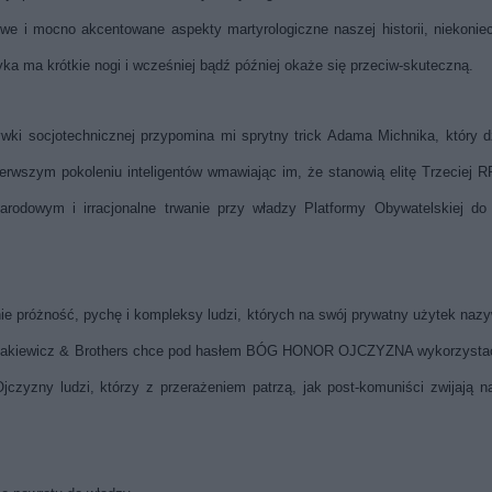
we i mocno akcentowane aspekty martyrologiczne naszej historii, niekonie
ka ma krótkie nogi i wcześniej bądź później okaże się przeciw-skuteczną.
wki socjotechnicznej przypomina mi sprytny trick Adama Michnika, który d
erwszym pokoleniu inteligentów wmawiając im, że stanowią elitę Trzeciej R
arodowym i irracjonalne trwanie przy władzy Platformy Obywatelskiej do
nie próżność, pychę i kompleksy ludzi, których na swój prywatny użytek na
łka Sakiewicz & Brothers chce pod hasłem BÓG HONOR OJCZYZNA wykorzysta
jczyzny ludzi, którzy z przerażeniem patrzą, jak post-komuniści zwijają n