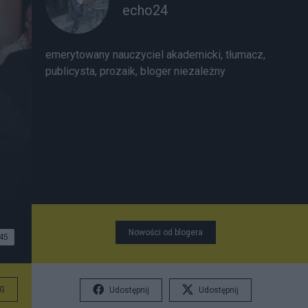
echo24
emerytowany nauczyciel akademicki, tłumacz,
publicysta, prozaik, bloger niezależny
Nowości od blogera
45
G
Udostępnij
Udostępnij