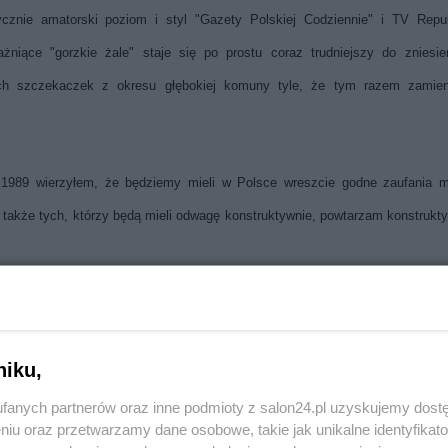
znie amatorski poziom i styl "Gazety Polskiej Codziennie" i TV Repub
niące "gorzkie żale" staje się po prostu coraz trudniejszy do zniesie
ch szczekaczek z okresu głębokiej komuny tyle, że tym razem zamien
 1989 wierzyłem, że będziemy mieli w Polsce wreszcie godne zaufania m
w, także tych, którzy będą mieli odwagę konstruktywnie, powtarzam konstrukt
” zogniskowane wokół Gazety Polskiej zostały opanowane przez uczulon
cystów, którzy utworzyli hermetycznie zamknięty klan niedopuszczający do 
niku,
istą.
fanych partnerów oraz inne podmioty z salon24.pl uzyskujemy dost
niu oraz przetwarzamy dane osobowe, takie jak unikalne identyfikat
Reklama