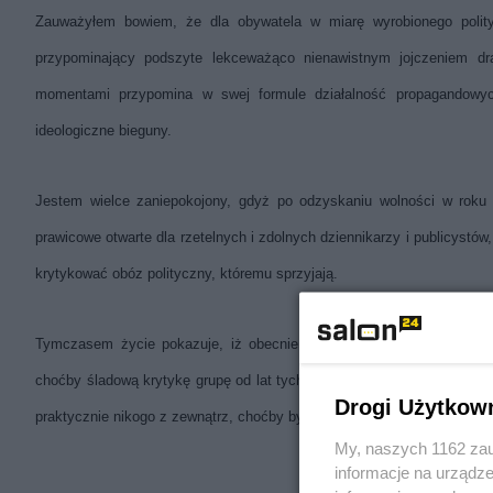
Zauważyłem bowiem, że dla obywatela w miarę wyrobionego polityc
przypominający podszyte lekceważąco nienawistnym jojczeniem draż
momentami przypomina w swej formule działalność propagandowy
ideologiczne bieguny.
Jestem wielce zaniepokojony, gdyż po odzyskaniu wolności w roku
prawicowe otwarte dla rzetelnych i zdolnych dziennikarzy i publicystó
krytykować obóz polityczny, któremu sprzyjają.
Tymczasem życie pokazuje, iż obecnie tak zwane „media prawicowe
choćby śladową krytykę grupę od lat tych samych dziennikarzy i publi
Drogi Użytkow
praktycznie nikogo z zewnątrz, choćby był nie wiem jak zdolnym żurnal
My, naszych 1162 zau
informacje na urządze