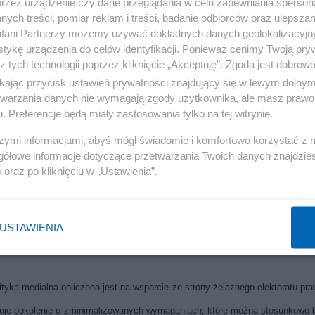
przez urządzenie czy dane przeglądania w celu zapewniania sperson
ych treści, pomiar reklam i treści, badanie odbiorców oraz ulepszan
 partii, a jak się niedawno pan Rafał Ziemkiewicz odrobinę wychylił z
fani Partnerzy możemy używać dokładnych danych geolokalizacyjn
 się to brzydko mówi błyskawicznie ustawiony do pionu.
tykę urządzenia do celów identyfikacji. Ponieważ cenimy Twoją pry
z tych technologii poprzez kliknięcie „Akceptuję”. Zgoda jest dobro
ikając przycisk ustawień prywatności znajdujący się w lewym dolny
czyli niektóre media prawicowe rzeczywiście nie płacą honorariów i stron
etwarzania danych nie wymagają zgody użytkownika, ale masz prawo 
ch powstaje coś w rodzaju zalążka nowej medialnej nomenklatury, tym 
. Preferencje będą miały zastosowania tylko na tej witrynie.
wać na „użytecznych idiotach” pracujących na nią za darmo, lub prawie.
szymi informacjami, abyś mógł świadomie i komfortowo korzystać z
gółowe informacje dotyczące przetwarzania Twoich danych znajdzi
s
oraz po kliknięciu w „Ustawienia”.
GP, szczególnie chodzi mi o wykorzystywanie jakże trudnego do pozysk
ych wartościowych i młodych Polek i Polaków do angażowanie się w działa
 może przyjdą, ale starzy, bo nie mają nic innego do roboty. Natomiast, jak m
USTAWIENIA
e bez ludzi młodych nigdy nie wygramy i nie zbudujemy lepszej Polski.
tyka medialna obliczona jest na wsparcie ze strony żelaznego elektoratu pra
ejmuje pokolenie o zminimalizowanych wymaganiach, które można stosunkowo 