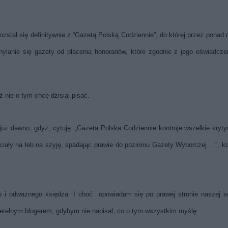
zstał się definitywnie z “Gazetą Polską Codziennie”, do której przez ponad 
chylanie się gazety od płacenia honorariów, które zgodnie z jego oświadcz
ż nie o tym chcę dzisiaj pisać.
już dawno, gdyż, cytuję: „Gazeta Polska Codziennie kontruje wszelkie kryt
leciały na łeb na szyję, spadając prawie do poziomu Gazety Wyborczej….”, k
 i odważnego księdza. I choć opowiadam się po prawej stronie naszej 
rzetelnym blogerem, gdybym nie napisał, co o tym wszystkim myślę.