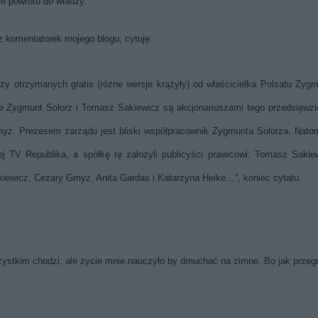
nse powrotu do władzy.
z komentatorek mojego blogu, cytuję:
czy otrzymanych gratis (różne wersje krążyły) od właścicielka Polsatu Zyg
e Zygmunt Solorz i Tomasz Sakiewicz są akcjonariuszami tego przedsięwzi
Gmyz. Prezesem zarządu jest bliski współpracownik Zygmunta Solorza. Nato
nej TV Republika, a spółkę tę założyli publicyści prawicowi: Tomasz Sakie
kiewicz, Cezary Gmyz, Anita Gardas i Katarzyna Heike…”, koniec cytatu.
szystkim chodzi, ale życie mnie nauczyło by dmuchać na zimne. Bo jak prze