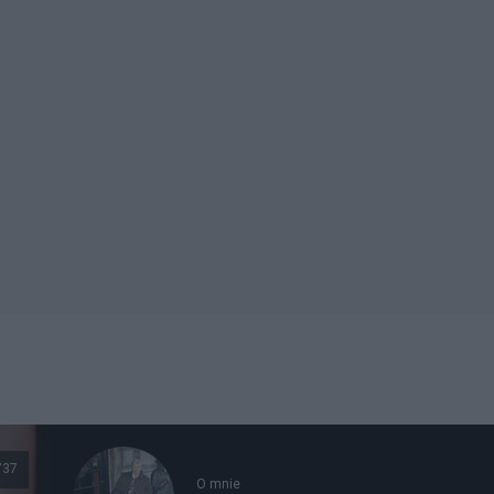
737
O mnie