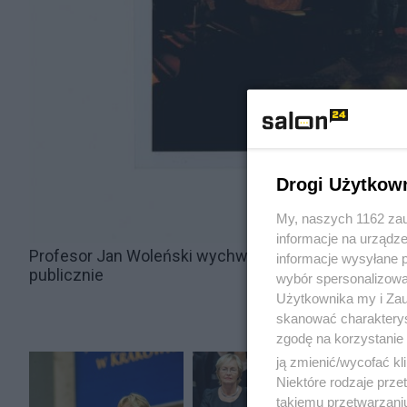
Drogi Użytkow
My, naszych 1162 zau
informacje na urządze
Profesor Jan Woleński wychwalający pod niebiosa mo
informacje wysyłane 
publicznie
wybór spersonalizowan
Użytkownika my i Zau
skanować charakterys
zgodę na korzystanie 
ją zmienić/wycofać kl
Niektóre rodzaje prz
takiemu przetwarzaniu