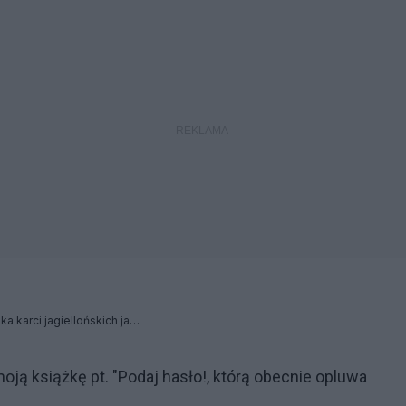
Ministra Kolarska-Bobińska karci jagiellońskich jajogłowych!
ją książkę pt. "Podaj hasło!, którą obecnie opluwa