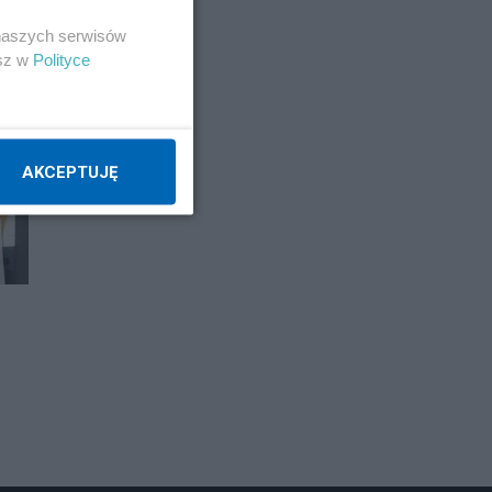
 naszych serwisów
esz w
Polityce
AKCEPTUJĘ