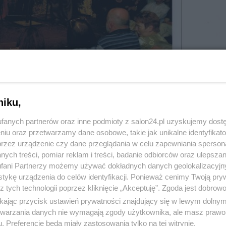
niku,
fanych partnerów oraz inne podmioty z salon24.pl uzyskujemy dost
niu oraz przetwarzamy dane osobowe, takie jak unikalne identyfikat
ją książkę pt. "Podaj hasło!, którą obecnie opluwa
przez urządzenie czy dane przeglądania w celu zapewniania sperson
ych treści, pomiar reklam i treści, badanie odbiorców oraz ulepszan
fani Partnerzy możemy używać dokładnych danych geolokalizacyjn
7 z 16
tykę urządzenia do celów identyfikacji. Ponieważ cenimy Twoją pry
POPRZEDNIE
NASTĘPN
z tych technologii poprzez kliknięcie „Akceptuję”. Zgoda jest dobro
ikając przycisk ustawień prywatności znajdujący się w lewym dolny
etwarzania danych nie wymagają zgody użytkownika, ale masz prawo 
. Preferencje będą miały zastosowania tylko na tej witrynie.