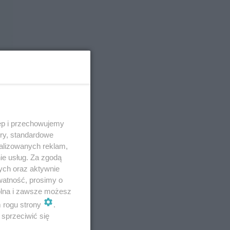
ęp i przechowujemy
ory, standardowe
alizowanych reklam,
ie usług. Za zgodą
ych oraz aktywnie
watność, prosimy o
E
wolna i zawsze możesz
m rogu strony
.
sprzeciwić się