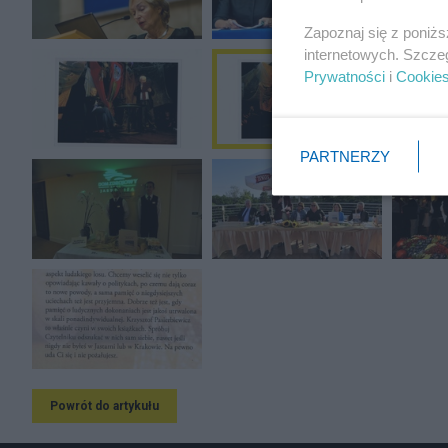
Zapoznaj się z poniż
internetowych. Szcze
Prywatności
i
Cookie
PARTNERZY
Powrót do artykułu