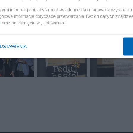
szymi informacjami, abyś mógł świadomie i komfortowo korzystać z
gółowe informacje dotyczące przetwarzania Twoich danych znajdzi
s
oraz po kliknięciu w „Ustawienia”.
USTAWIENIA