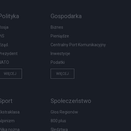
Polityka
Gospodarka
Rosja
Biznes
PiS
Pieniądze
Rząd
Centralny Port Komunikacyjny
Prezydent
Inwestycje
NATO
Podatki
WIĘCEJ
WIĘCEJ
Sport
Społeczeństwo
Ekstraklasa
Głos Regionów
Alpinizm
800 plus
Piłka nożna
Śledztwa