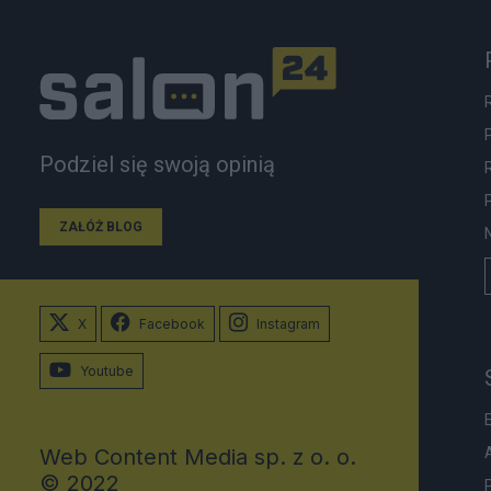
Podziel się swoją opinią
ZAŁÓŻ BLOG
X
Facebook
Instagram
Youtube
Web Content Media sp. z o. o.
© 2022