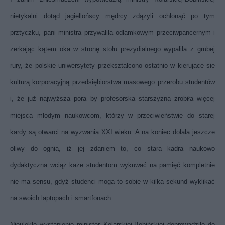
nietykalni dotąd jagiellońscy mędrcy zdążyli ochłonąć po tym
prztyczku, pani ministra przywaliła odłamkowym przeciwpancernym i
zerkając kątem oka w stronę stołu prezydialnego wypaliła z grubej
rury, że polskie uniwersytety przekształcono ostatnio w kierujące się
kulturą korporacyjną przedsiębiorstwa masowego przerobu studentów
i, że już najwyższa pora by profesorska starszyzna zrobiła więcej
miejsca młodym naukowcom, którzy w przeciwieństwie do starej
kardy są otwarci na wyzwania XXI wieku. A na koniec dolała jeszcze
oliwy do ognia, iż jej zdaniem to, co stara kadra naukowo
dydaktyczna wciąż każe studentom wykuwać na pamięć kompletnie
nie ma sensu, gdyż studenci mogą to sobie w kilka sekund wyklikać
na swoich laptopach i smartfonach.
Nieulękłe wystąpienie minister Kolarskiej-Bobińskiej doprowadziło do