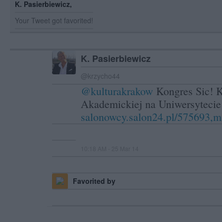
K. Pasierbiewicz,
Your Tweet got favorited!
K. Pasierbiewicz
@krzycho44
@kulturakrakow
Kongres Sic! K
Akademickiej na Uniwersytecie 
salonowcy.salon24.pl/575693,m
10:18 AM - 25 Mar 14
Favorited by