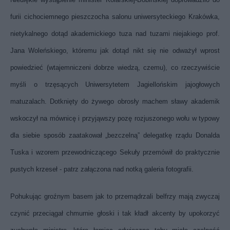
furii cichociemnego pieszczocha salonu uniwersyteckiego Krakówka,
nietykalnego dotąd akademickiego tuza nad tuzami niejakiego prof.
Jana Woleńskiego, któremu jak dotąd nikt się nie odważył wprost
powiedzieć (wtajemniczeni dobrze wiedzą, czemu), co rzeczywiście
myśli o trzęsących Uniwersytetem Jagiellońskim jajogłowych
matuzalach. Dotknięty do żywego obrosły machem sławy akademik
wskoczył na mównicę i przyjąwszy pozę rozjuszonego wołu w typowy
dla siebie sposób zaatakował „bezczelną” delegatkę rządu Donalda
Tuska i wzorem przewodniczącego Sekuły przemówił do praktycznie
pustych krzeseł - patrz załączona nad notką galeria fotografii.
Pohukując groźnym basem jak to przemądrzali belfrzy mają zwyczaj
czynić przeciągał chmurnie głoski i tak kładł akcenty by upokorzyć