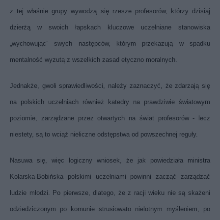
z tej właśnie grupy wywodzą się rzesze profesorów, którzy dzisiaj
dzierżą w swoich łapskach kluczowe uczelniane stanowiska
„wychowując” swych następców, którym przekazują w spadku
mentalność wyzutą z wszelkich zasad etyczno moralnych.
Jednakże, gwoli sprawiedliwości, należy zaznaczyć, że zdarzają się
na polskich uczelniach również katedry na prawdziwie światowym
poziomie, zarządzane przez otwartych na świat profesorów - lecz
niestety, są to wciąż nieliczne odstępstwa od powszechnej reguły.
Nasuwa się, więc logiczny wniosek, że jak powiedziała ministra
Kolarska-Bobińska polskimi uczelniami powinni zacząć zarządzać
ludzie młodzi. Po pierwsze, dlatego, że z racji wieku nie są skażeni
odziedziczonym po komunie strusiowato nielotnym myśleniem, po