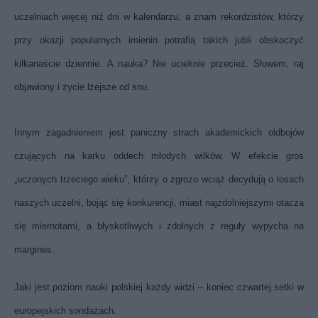
uczelniach więcej niż dni w kalendarzu, a znam rekordzistów, którzy
przy okazji popularnych imienin potrafią takich jubli obskoczyć
kilkanaście dziennie. A nauka? Nie ucieknie przecież. Słowem, raj
objawiony i życie lżejsze od snu.
Innym zagadnieniem jest paniczny strach akademickich oldbojów
czujących na karku oddech młodych wilków. W efekcie gros
„uczonych trzeciego wieku”, którzy o zgrozo wciąż decydują o losach
naszych uczelni, bojąc się konkurencji, miast najzdolniejszymi otacza
się miernotami, a błyskotliwych i zdolnych z reguły wypycha na
margines.
Jaki jest poziom nauki polskiej każdy widzi – koniec czwartej setki w
europejskich sondażach.