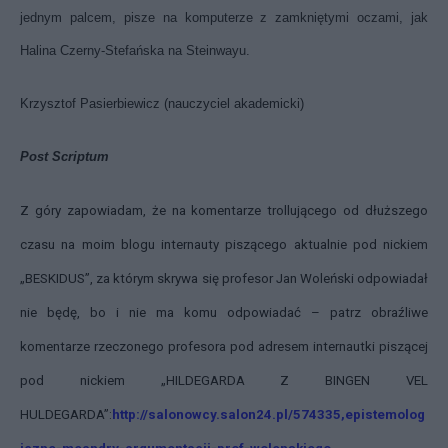
jednym palcem, pisze na komputerze z zamkniętymi oczami, jak
Halina Czerny-Stefańska na Steinwayu.
Krzysztof Pasierbiewicz
(nauczyciel akademicki)
Post Scriptum
Z góry zapowiadam, że na komentarze trollującego od dłuższego
czasu na moim blogu internauty piszącego aktualnie pod nickiem
„BESKIDUS”, za którym skrywa się profesor Jan Woleński odpowiadał
nie będę, bo i nie ma komu odpowiadać – patrz obraźliwe
komentarze rzeczonego profesora pod adresem internautki piszącej
pod nickiem „HILDEGARDA Z BINGEN VEL
HULDEGARDA”:
http://salonowcy.salon24.pl/574335,epistemolog