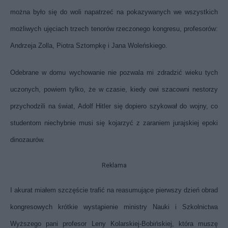
można było się do woli napatrzeć na pokazywanych we wszystkich
możliwych ujęciach trzech tenorów rzeczonego kongresu, profesorów:
Andrzeja Zolla, Piotra Sztompkę i Jana Woleńskiego.
Odebrane w domu wychowanie nie pozwala mi zdradzić wieku tych
uczonych, powiem tylko, że w czasie, kiedy owi szacowni nestorzy
przychodzili na świat, Adolf Hitler się dopiero szykował do wojny, co
studentom niechybnie musi się kojarzyć z zaraniem jurajskiej epoki
dinozaurów.
Reklama
I akurat miałem szczęście trafić na reasumujące pierwszy dzień obrad
kongresowych krótkie wystąpienie ministry Nauki i Szkolnictwa
Wyższego pani profesor Leny Kolarskiej-Bobińskiej, która muszę