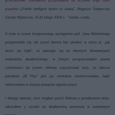
przeciwstawili masowemu przyjmowaniu na uczelnie kogo tylko
popadnie
(„
Polski inteligent tęskni za utopią”, Magazyn Świąteczny
Gazety Wyborczej, 15-16 lutego 2014r.
)…” koniec cytatu.
A mnie w czasie kongresowego wystąpienia prof. Jana Woleńskiego
przypomniało się, jak przed dwoma laty pisałem w notce pt. „jak
dzieci we mgle”, że opierając się na własnych obserwacjach
środowiska akademickiego, w którym przepracowałem prawie
czterdzieści lat jestem skłonny zaryzykować tezę, że obecne
pokolenie „60 Plus” jest już mentalnie niereformowalne, bądź
reformowalne w stopniu poważnie ograniczonym.
I dlatego właśnie, choć mogłem prosić Rektora o przedłużenie etatu,
odszedłem z uczelni na akademicką emeryturę w ustawowym