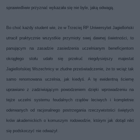
sprawiedliwie przyznać wykazała się nie byle, jaką odwagą.
Bo choć każdy student wie, że w Trzeciej RP Uniwersytet Jagielloński
utracił praktycznie wszystkie przymioty swej dawnej świetności, to
panującym na zasadzie zasiedzenia uczelnianym beneficjentom
okrągłego stołu udało się przekuć niegdysiejszy majestat
Jagiellońskiej Wszechnicy w złudne przeświadczenie, że to wciąż tak
samo renomowana uczelnia, jak kiedyś. A tę ewidentną ściemę
uprawiano z zadziwiającym powodzeniem dzięki wprowadzeniu na
tejże uczelni systemu feudalnych rządów leciwych i kompletnie
oderwanych od racjonalnego postrzegania rzeczywistości świętych
krów akademickich o komuszym rodowodzie, którym jak dotąd nikt
się podskoczyć nie odważył.