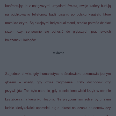
konfrontując je z najtęższymi umysłami świata, swoje kariery budują
na publikowaniu felietonów bądź pisaniu po polsku książek, które
mało kto czyta. Są skrajnymi indywidualistami, rzadko potrafią działać
razem czy sensownie się odnosić do głębszych prac swoich
koleżanek i kolegów.
Reklama
Są jednak chwile, gdy humanistyczne środowisko przemawia jednym
głosem – wtedy, gdy czuje zagrożenie utraty dochodów czy
przywilejów. Tak było ostatnio, gdy podniesiono wielki krzyk w obronie
kształcenia na kierunku filozofia. Nie przypominam sobie, by ci sami
ludzie kiedykolwiek upomnieli się o jakość nauczania studentów czy