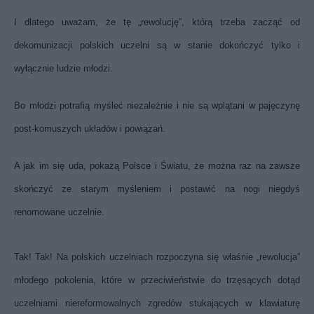
I dlatego uważam, że tę „rewolucję”, którą trzeba zacząć od
dekomunizacji polskich uczelni są w stanie dokończyć tylko i
wyłącznie ludzie młodzi.
Bo młodzi potrafią myśleć niezależnie i nie są wplątani w pajęczynę
post-komuszych układów i powiązań.
A jak im się uda, pokażą Polsce i Światu, że można raz na zawsze
skończyć ze starym myśleniem i postawić na nogi niegdyś
renomowane uczelnie.
Tak! Tak! Na polskich uczelniach rozpoczyna się właśnie „rewolucja”
młodego pokolenia, które w przeciwieństwie do trzęsących dotąd
uczelniami niereformowalnych zgredów stukających w klawiaturę