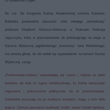
co studenckie czapki.
No cóż. Na Kongresie Kultury Akademickiej ministra Kolarska-
Bobińska potwierdziła słuszność słów młodego „technokraty”
profesora Akademii Górniczo-Hutniczej w Krakowie Andrzeja
Jajszczyka, który w przeciwieństwie do pohukującego na niego w
Gazecie Wyborczej jagiellońskiego „humanisty” Jana Woleńskiego,
ma otwartą głowę, bo nie wahał się wypowiedzieć na łamach Gazety
Wyborczej, cytuję:
„
Profesorowie-celebryci wypowiadają się często i chętnie na wiele
tematów, ale brak im rygoru intelektualnego, by trafnie wskazywać
zagrożenia i jednocześnie praktycznie się im przeciwstawiać.
Swobodnie poruszają się po modnych tematach, mając o nich nikłe
pojęcie. Zamiast pracowicie studiować źródła i stawić śmiałe hipotezy,