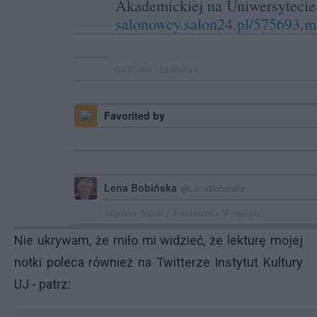
Akademickiej na Uniwersytecie 
salonowcy.salon24.pl/575693,m
09:35 AM - 25 Mar 14
Favorited by
Lena Bobińska
@LenaBobinska
Minister Nauki i Szkolnictwa Wyższego
Nie ukrywam, że miło mi widzieć, że lekturę mojej
notki poleca również na Twitterze Instytut Kultury
UJ - patrz: