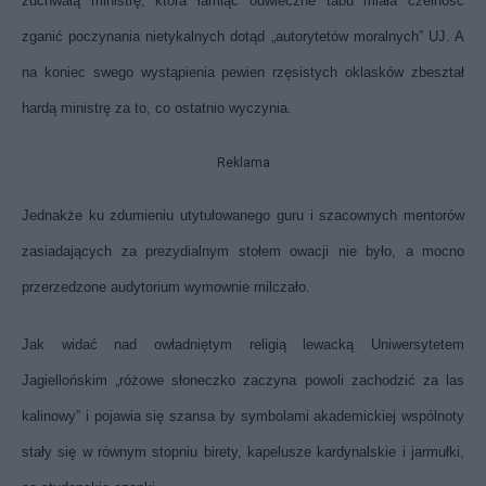
zuchwałą ministrę, która łamiąc odwieczne tabu miała czelność
zganić poczynania nietykalnych dotąd „autorytetów moralnych” UJ. A
na koniec swego wystąpienia pewien rzęsistych oklasków zbeształ
hardą ministrę za to, co ostatnio wyczynia.
Reklama
Jednakże ku zdumieniu utytułowanego guru i szacownych mentorów
zasiadających za prezydialnym stołem owacji nie było, a mocno
przerzedzone audytorium wymownie milczało.
Jak widać nad owładniętym religią lewacką Uniwersytetem
Jagiellońskim „różowe słoneczko zaczyna powoli zachodzić za las
kalinowy” i pojawia się szansa by symbolami akademickiej wspólnoty
stały się w równym stopniu birety, kapelusze kardynalskie i jarmułki,