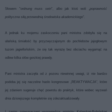
Słowem "
o
rdnung muss sein
", albo jak ktoś woli „
poprawność
polityczna siłą przewodnią środowiska akademickiego
”.
A jednak ku mojemu zaskoczeniu pani ministra zdobyła się na
ułańską śmiałość by przyzwyczajonym do pochlebstw jajogłowym
tuzom jagiellońskim, że się tak wyrażę bez obciachu wygarnąć na
odlew kilka słów gorzkiej prawdy.
Pani ministra zaczęła od z pozoru niewinnej uwagi, iż nie bardzo
podoba jej się naczelne hasło kongresowe „REAKTYWACJA”, które
jej zdaniem sugeruje chęć powrotu do praktyk, które wobec wyzwań
dnia dzisiejszego kompletnie się zdezaktualizowały.
I zanim zniesmaczeni wypowiedzią ministry Kolarskiej-Bobińskiej