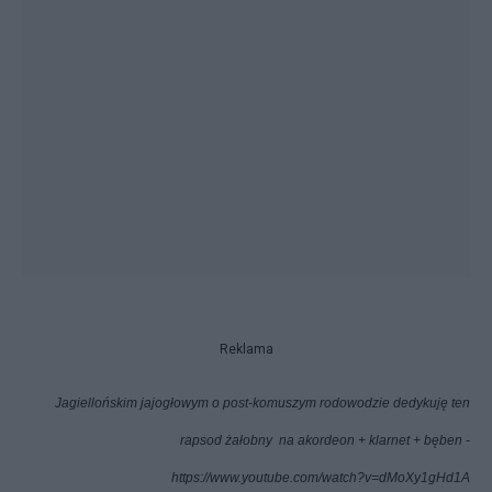
Reklama
Jagiellońskim jajogłowym o post-komuszym rodowodzie dedykuję ten
rapsod żałobny
na akordeon + klarnet + bęben -
https://www.youtube.com/watch?v=dMoXy1gHd1A