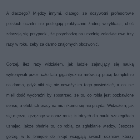
A dlaczego? Między innymi, dlatego, że dożywotni profesorowie
polskich uczelni nie podlegają praktycznie żadnej weryfikacji, choć
zdarzają się przypadki, że przychodzą na uczelnię zaledwie dwa trzy
razy w roku, żeby za darmo znajomych obdzwonić.
Gorzej, ileż razy widziałem, jak ludzie zajmujący się nauką
wykonywali przez całe lata gigantycznie mrówczą pracę kompletnie
na darmo, gdyż nikt się nie odważył im tego powiedzieć, a oni nie
mieli dość wyobraźni by spostrzec, że to, co robią jest pozbawione
sensu, a efekt ich pracy na nic nikomu się nie przyda. Widziałem, jak
się męczą, grzęznąc w coraz mniej istotnych dla nauki szczegółach
uznając, jakże błędnie to, co robią, za zgłębianie wiedzy. Jeszcze
gorzej, w to brnięcie do nikąd wciągają swoich uczniów, którzy