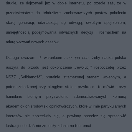
drugie, że dojrzewali już w dobie Internetu, po trzecie zaś, że w
przeciwieństwie do tchórzliwie zachowawczych postaw pokolenia
starej generacji, odznaczają się odwagą, świeżym spojrzeniem,
umiejętnością podejmowania odważnych decyzji i rozmachem na
miarę wyzwań nowych czasów.
Dlatego uważam, iż warunkiem
sine qua non
, żeby nauka polska
ruszyła do przodu jest dokończenie „rewolucji” rozpoczętej przez
NSZZ „Solidarność”, brutalnie stłamszonej stanem wojennym, a
potem zdradzonej przy okrągłym stole - przykro mi to mówić - przy
haniebnie biernym przyzwoleniu zdemoralizowanych komuną
akademickich środowisk opiniotwórczych, które w imię partykularnych
interesów nie sprzeciwiły się, a powinny przecież się sprzeciwić
lustracji i do dziś nie zmieniły zdania na ten temat.