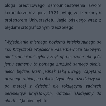
blogu prestiżowego samounicestwienia swoim
komentarzem z godz. 19:31, cytuję za rzeczonym
profesorem Uniwersytetu Jagiellońskiego wraz z
błędami ortograficznym rzeczonego:
"
Wyjaśnianie miernego poziomu intelektualnego se
inż. Krzysztofa Wojciecha Pasierbiewicza takowymi
okolicznościami byłoby zbyt uproszczone. Ale jeśli
jemu samemu to pomaga zrpzi,ieć samego siebie,
niech będzie. Mam jednak taką uwagę. Zapytano
pewnego rabina, co robicie (żydostwo dziedziczy się
po matce) z dziećmi nie rokującymi żadnych
perepektyw umysłowych. Odrzekł "Oddajemy do
chrztu...",
koniec cytatu.