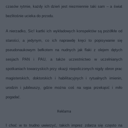
czasów rytmie, każdy ich dzień jest niezmiennie taki sam – a świat
bezlitośnie ucieka do przodu.
A nierzadko, Sic! kartki ich wykładowych konspektów są pożółkłe od
starości, a jedynym, co ich naprawdę kręci to popisywanie się
pseudonaukowym bełkotem na nudnych jak flaki z olejem dętych
sesjach PAN i PAU, a także uczestnictwo w uczelnianych
spotkaniach towarzyskich przy okazji niepoliczonych nigdy obron prac
magisterskich, doktorskich i habilitacyjnych i rytualnych imienin,
urodzin i jubileuszy, gdzie można coś na sępa przekąsić i miło
pogadać.
Reklama
I choć w to trudno uwierzyć, takich imprez zdarza się często na