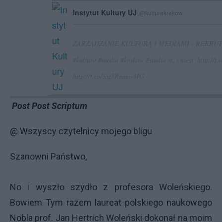
Instytut Kultury UJ
@kulturakrakow
ZARZĄDZANIE KULTURĄ I MEDIAMI - REKRU
#kultura
#media
#kraków
#studia
st. i niest.
http://
http://t.co/Sxf5RmmwMG
Post Post Scriptum
@ Wszyscy czytelnicy mojego bligu
Szanowni Państwo,
No i wyszło szydło z profesora Woleńskiego.
Bowiem Tym razem laureat polskiego naukowego
Nobla prof. Jan Hertrich Woleński dokonał na moim