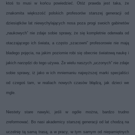
ktoś to musi w końcu powiedzieć. Otóż prawda jest taka, że
znakomita większość polskich profesorów starszej generacji od
dziesiątków lat niewychylających nosa poza progi swoich gabinetów
„naukowych” nie zdaje sobie sprawy, że się kompletnie oderwała od
otaczającego ich świata, a często „szacowni” profesorowie nie mają
bladego pojęcia, na jakim poziomie robi się obecnie światową naukę i
jakich narzędzi do tego używa. Że wielu naszych „uczonych” nie zdaje
sobie sprawy, iż jako w ich mniemaniu najwyższej marki specjaliści
od czegoś tam, w realiach nowych czasów błądzą, jak dzieci we
mgle.
Niestety stare nawyki, jeśli w ogóle można, bardzo trudno
zreformować. Bo nasi akademicy starszej generacji od lat chodzą na
uczelnię tą samą trasą, a w pracy, w tym samym od niepamiętnych