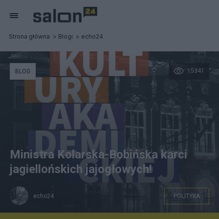
Strona główna
Blogi
echo24
15341
BLOG
Ministra Kolarska-Bobińska karci
jagiellońskich jajogłowych!
echo24
POLITYKA