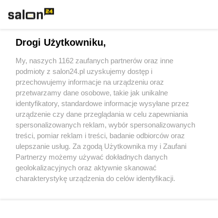
Technologie
Drogi Użytkowniku,
Sport
My, naszych 1162 zaufanych partnerów oraz inne
podmioty z salon24.pl uzyskujemy dostęp i
Społeczeństwo
przechowujemy informacje na urządzeniu oraz
przetwarzamy dane osobowe, takie jak unikalne
Kultura
identyfikatory, standardowe informacje wysyłane przez
urządzenie czy dane przeglądania w celu zapewniania
spersonalizowanych reklam, wybór spersonalizowanych
treści, pomiar reklam i treści, badanie odbiorców oraz
ulepszanie usług. Za zgodą Użytkownika my i Zaufani
X
Facebook
Instagram
Youtube
Partnerzy możemy używać dokładnych danych
geolokalizacyjnych oraz aktywnie skanować
charakterystykę urządzenia do celów identyfikacji.
Web Content Media sp. z o. o. © 2022
Ponieważ cenimy Twoją prywatność, prosimy o zgodę na
korzystanie z tych technologii poprzez kliknięcie
„Akceptuję”. Zgoda jest dobrowolna i zawsze możesz ją
Pomoc
O nas
Praca
Reklama
Kontakt