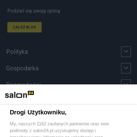
Podziel się swoją opinią
ZAŁÓŻ BLOG
Polityka
Gospodarka
Rozmaitości
Technologie
Drogi Użytkowniku,
Sport
My, naszych 1162 zaufanych partnerów oraz inne
podmioty z salon24.pl uzyskujemy dostęp i
Społeczeństwo