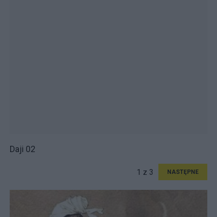
Daji 02
1 z 3
NASTĘPNE