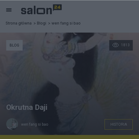
Strona główna
Blogi
wen fang si bao
1813
BLOG
Okrutna Daji
wen fang si bao
HISTORIA
Daji 01