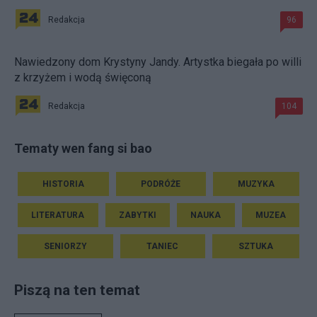
Redakcja
96
Nawiedzony dom Krystyny Jandy. Artystka biegała po willi
z krzyżem i wodą święconą
Redakcja
104
Tematy wen fang si bao
HISTORIA
PODRÓŻE
MUZYKA
LITERATURA
ZABYTKI
NAUKA
MUZEA
SENIORZY
TANIEC
SZTUKA
Piszą na ten temat