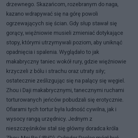
drzewnego. Skazańcom, rozebranym do naga,
kazano wdrapywać się na górę powoli
ogrzewających się ścian. Gdy słup stawał się
gorący, więźniowie musieli zmieniać dotykające
stopy, którymi utrzymywali poziom, aby uniknąć
opadnięcia i spalenia. Wyglądało to jak
makabryczny taniec wokół rury, gdzie więźniowie
krzyczeli z bólu i strachu oraz utraty siły;
ostatecznie ześlizgując się na palący się węgiel.
Zhou i Daji makabrycznymi, tanecznymi ruchami
torturowanych jeńców pobudzali się erotycznie.
Ofiarami tych tortur była ludność cywilna, jak i
wysocy rangą urzędnicy. Jednym z
nieszczęśników stał się główny doradca króla
Zhou, Mei Bo (:梅伯). Cylinder Paolao mógł być