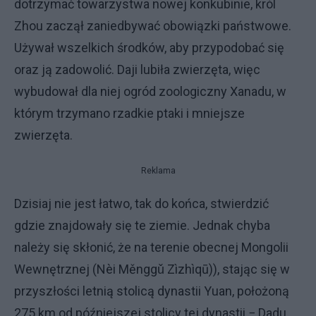
dotrzymać towarzystwa nowej konkubinie, król
Zhou zaczął zaniedbywać obowiązki państwowe.
Używał wszelkich środków, aby przypodobać się
oraz ją zadowolić. Daji lubiła zwierzęta, więc
wybudował dla niej ogród zoologiczny Xanadu, w
którym trzymano rzadkie ptaki i mniejsze
zwierzęta.
Reklama
Dzisiaj nie jest łatwo, tak do końca, stwierdzić
gdzie znajdowały się te ziemie. Jednak chyba
należy się skłonić, że na terenie obecnej Mongolii
Wewnętrznej (Nèi Měnggǔ Zìzhìqū)), stając się w
przyszłości letnią stolicą dynastii Yuan, położoną
275 km od późniejszej stolicy tej dynastii − Dadu