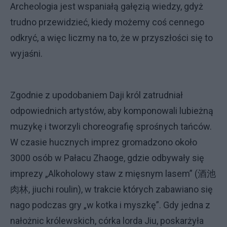
Archeologia jest wspaniałą gałęzią wiedzy, gdyż
trudno przewidzieć, kiedy możemy coś cennego
odkryć, a więc liczmy na to, że w przyszłości się to
wyjaśni.
Zgodnie z upodobaniem Daji król zatrudniał
odpowiednich artystów, aby komponowali lubieżną
muzykę i tworzyli choreografię sprośnych tańców.
W czasie hucznych imprez gromadzono około
3000 osób w Pałacu Zhaoge, gdzie odbywały się
imprezy „Alkoholowy staw z mięsnym lasem” (酒池
肉林, jiuchi roulin), w trakcie których zabawiano się
nago podczas gry „w kotka i myszkę”. Gdy jedna z
nałożnic królewskich, córka lorda Jiu, poskarżyła