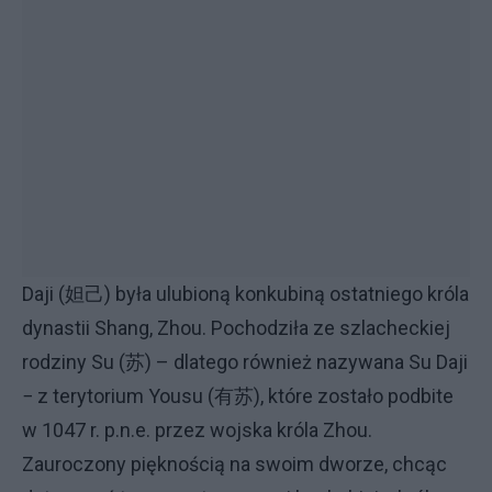
Daji (妲己) była ulubioną konkubiną ostatniego króla
dynastii Shang, Zhou. Pochodziła ze szlacheckiej
rodziny Su (苏) – dlatego również nazywana Su Daji
− z terytorium Yousu (有苏), które zostało podbite
w 1047 r. p.n.e. przez wojska króla Zhou.
Zauroczony pięknością na swoim dworze, chcąc