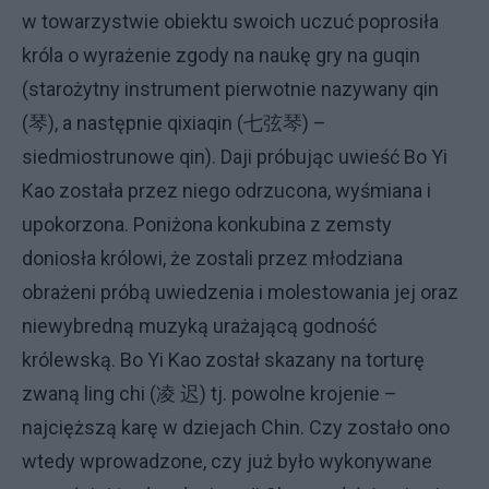
w towarzystwie obiektu swoich uczuć poprosiła
króla o wyrażenie zgody na naukę gry na guqin
(starożytny instrument pierwotnie nazywany qin
(琴), a następnie qixiaqin (七弦琴) –
siedmiostrunowe qin). Daji próbując uwieść Bo Yi
Kao została przez niego odrzucona, wyśmiana i
upokorzona. Poniżona konkubina z zemsty
doniosła królowi, że zostali przez młodziana
obrażeni próbą uwiedzenia i molestowania jej oraz
niewybredną muzyką urażającą godność
królewską. Bo Yi Kao został skazany na torturę
zwaną ling chi (凌 迟) tj. powolne krojenie –
najcięższą karę w dziejach Chin. Czy zostało ono
wtedy wprowadzone, czy już było wykonywane