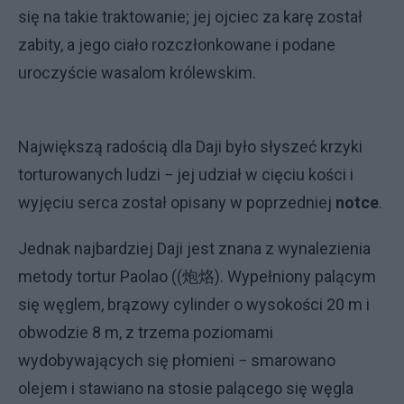
się na takie traktowanie; jej ojciec za karę został
zabity, a jego ciało rozczłonkowane i podane
uroczyście wasalom królewskim.
Największą radością dla Daji było słyszeć krzyki
torturowanych ludzi − jej udział w cięciu kości i
wyjęciu serca został opisany w poprzedniej
notce
.
Jednak najbardziej Daji jest znana z wynalezienia
metody tortur Paolao ((炮烙). Wypełniony palącym
się węglem, brązowy cylinder o wysokości 20 m i
obwodzie 8 m, z trzema poziomami
wydobywających się płomieni − smarowano
olejem i stawiano na stosie palącego się węgla