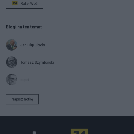
Rafał Woś
Blogi na ten temat
Jan Filip Libicki
Tomasz Szymborski
cepol
Napisz notkę