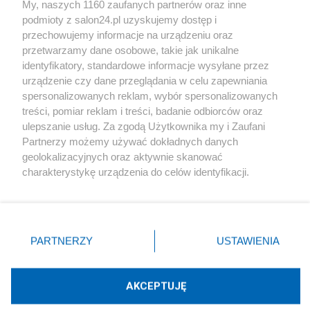
My, naszych 1160 zaufanych partnerów oraz inne
podmioty z salon24.pl uzyskujemy dostęp i
Społeczeństwo
przechowujemy informacje na urządzeniu oraz
przetwarzamy dane osobowe, takie jak unikalne
Kultura
identyfikatory, standardowe informacje wysyłane przez
urządzenie czy dane przeglądania w celu zapewniania
spersonalizowanych reklam, wybór spersonalizowanych
treści, pomiar reklam i treści, badanie odbiorców oraz
ulepszanie usług. Za zgodą Użytkownika my i Zaufani
X
Facebook
Instagram
Youtube
Partnerzy możemy używać dokładnych danych
geolokalizacyjnych oraz aktywnie skanować
charakterystykę urządzenia do celów identyfikacji.
Web Content Media sp. z o. o. © 2022
Ponieważ cenimy Twoją prywatność, prosimy o zgodę na
korzystanie z tych technologii poprzez kliknięcie
„Akceptuję”. Zgoda jest dobrowolna i zawsze możesz ją
Pomoc
O nas
Praca
Reklama
Kontakt
zmienić/wycofać klikając przycisk ustawień prywatności
PARTNERZY
USTAWIENIA
znajdujący się w lewym dolnym rogu strony
. Niektóre
rodzaje przetwarzania danych nie wymagają zgody
użytkownika, ale masz prawo sprzeciwić się takiemu
AKCEPTUJĘ
przetwarzaniu. Preferencje będą miały zastosowania tylko
Technologię dostarcza:
W3media.pl