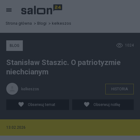
Strona główna
Blogi
kelkeszos
1024
BLOG
Stanisław Staszic. O patriotyzmie
niechcianym
kelkeszos
HISTORIA
Obserwuj temat
Obserwuj notkę
13.02.2026