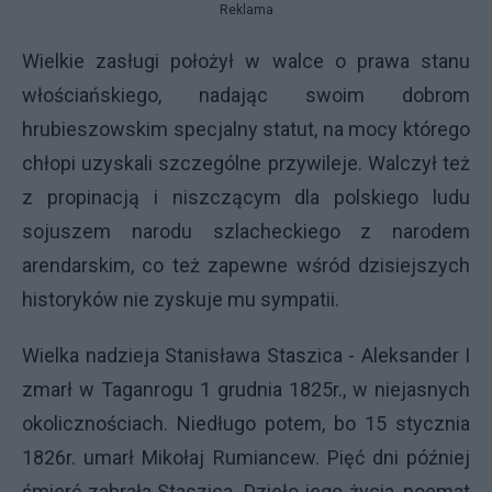
Reklama
Wielkie zasługi położył w walce o prawa stanu
włościańskiego, nadając swoim dobrom
hrubieszowskim specjalny statut, na mocy którego
chłopi uzyskali szczególne przywileje. Walczył też
z propinacją i niszczącym dla polskiego ludu
sojuszem narodu szlacheckiego z narodem
arendarskim, co też zapewne wśród dzisiejszych
historyków nie zyskuje mu sympatii.
Wielka nadzieja Stanisława Staszica - Aleksander I
zmarł w Taganrogu 1 grudnia 1825r., w niejasnych
okolicznościach. Niedługo potem, bo 15 stycznia
1826r. umarł Mikołaj Rumiancew. Pięć dni później
śmierć zabrała Staszica. Dzieło jego życia, poemat