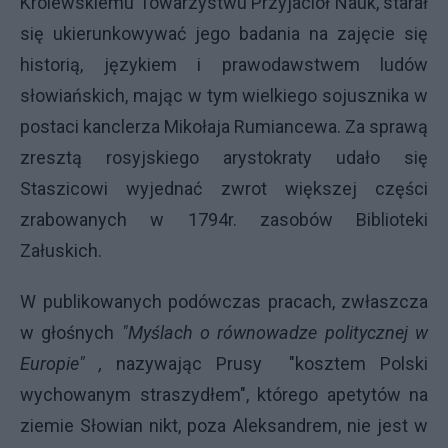
Królewskiemu Towarzystwu Przyjaciół Nauk, starał
się ukierunkowywać jego badania na zajęcie się
historią, językiem i prawodawstwem ludów
słowiańskich, mając w tym wielkiego sojusznika w
postaci kanclerza Mikołaja Rumiancewa. Za sprawą
zresztą rosyjskiego arystokraty udało się
Staszicowi wyjednać zwrot większej części
zrabowanych w 1794r. zasobów Biblioteki
Załuskich.
W publikowanych podówczas pracach, zwłaszcza
w głośnych
"Myślach o równowadze politycznej w
Europie" ,
nazywając Prusy "kosztem Polski
wychowanym straszydłem", którego apetytów na
ziemie Słowian nikt, poza Aleksandrem, nie jest w