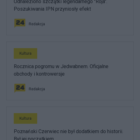
Odnaleziono szczątki legendarnego "Roja".
Poszukiwania IPN przyniosły efekt
Redakcja
Kultura
Rocznica pogromu w Jedwabnem. Oficjalne
obchody i kontrowersje
Redakcja
Kultura
Poznański Czerwiec nie był dodatkiem do historii.
Był jej początkiem…