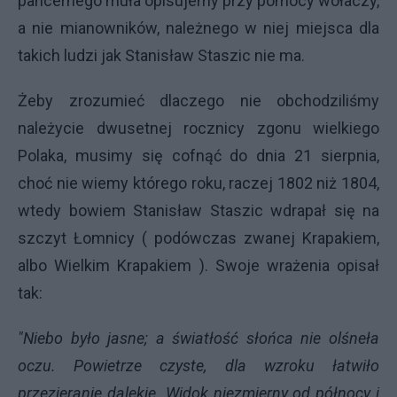
pancernego muła opisujemy przy pomocy wołaczy,
a nie mianowników, należnego w niej miejsca dla
takich ludzi jak Stanisław Staszic nie ma.
Żeby zrozumieć dlaczego nie obchodziliśmy
należycie dwusetnej rocznicy zgonu wielkiego
Polaka, musimy się cofnąć do dnia 21 sierpnia,
choć nie wiemy którego roku, raczej 1802 niż 1804,
wtedy bowiem Stanisław Staszic wdrapał się na
szczyt Łomnicy ( podówczas zwanej Krapakiem,
albo Wielkim Krapakiem ). Swoje wrażenia opisał
tak:
"Niebo było jasne; a światłość słońca nie olśneła
oczu. Powietrze czyste, dla wzroku łatwiło
przezieranie dalekie. Widok niezmierny od północy i