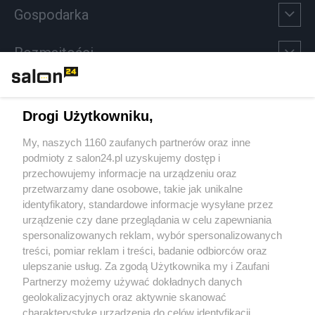
Gospodarka
Rozmaitości
Technologie
Drogi Użytkowniku,
Sport
My, naszych 1160 zaufanych partnerów oraz inne
podmioty z salon24.pl uzyskujemy dostęp i
Społeczeństwo
przechowujemy informacje na urządzeniu oraz
przetwarzamy dane osobowe, takie jak unikalne
Kultura
identyfikatory, standardowe informacje wysyłane przez
urządzenie czy dane przeglądania w celu zapewniania
spersonalizowanych reklam, wybór spersonalizowanych
treści, pomiar reklam i treści, badanie odbiorców oraz
ulepszanie usług. Za zgodą Użytkownika my i Zaufani
X
Facebook
Instagram
Youtube
Partnerzy możemy używać dokładnych danych
geolokalizacyjnych oraz aktywnie skanować
charakterystykę urządzenia do celów identyfikacji.