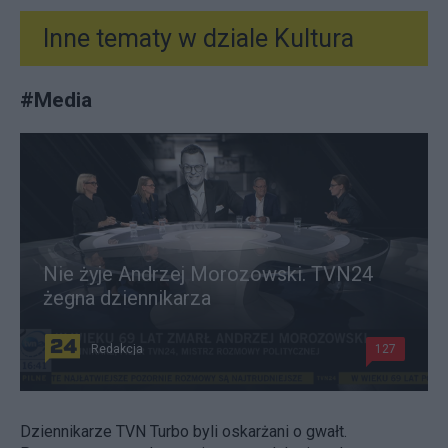
Inne tematy w dziale
Kultura
#
Media
Nie żyje Andrzej Morozowski. TVN24
żegna dziennikarza
Redakcja
127
Dziennikarze TVN Turbo byli oskarżani o gwałt.