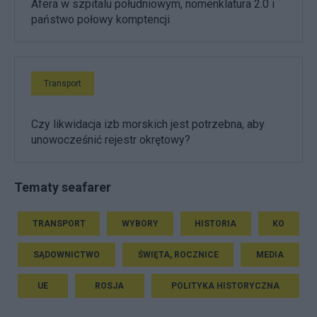
Afera w szpitalu południowym, nomenklatura 2.0 i
państwo połowy komptencji
Transport
Czy likwidacja izb morskich jest potrzebna, aby
unowocześnić rejestr okrętowy?
Tematy seafarer
TRANSPORT
WYBORY
HISTORIA
KO
SĄDOWNICTWO
ŚWIĘTA, ROCZNICE
MEDIA
UE
ROSJA
POLITYKA HISTORYCZNA