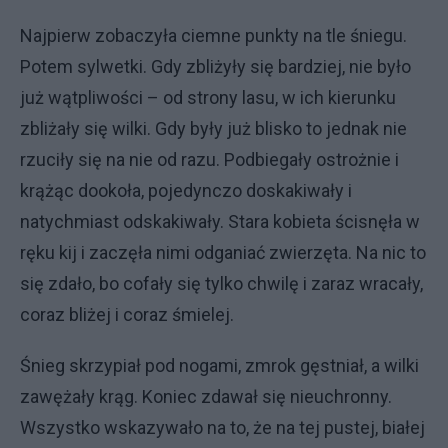
Najpierw zobaczyła ciemne punkty na tle śniegu.
Potem sylwetki. Gdy zbliżyły się bardziej, nie było
już wątpliwości – od strony lasu, w ich kierunku
zbliżały się wilki. Gdy były już blisko to jednak nie
rzuciły się na nie od razu. Podbiegały ostrożnie i
krążąc dookoła, pojedynczo doskakiwały i
natychmiast odskakiwały. Stara kobieta ścisnęła w
ręku kij i zaczęła nimi odganiać zwierzęta. Na nic to
się zdało, bo cofały się tylko chwilę i zaraz wracały,
coraz bliżej i coraz śmielej.
Śnieg skrzypiał pod nogami, zmrok gęstniał, a wilki
zawężały krąg. Koniec zdawał się nieuchronny.
Wszystko wskazywało na to, że na tej pustej, białej