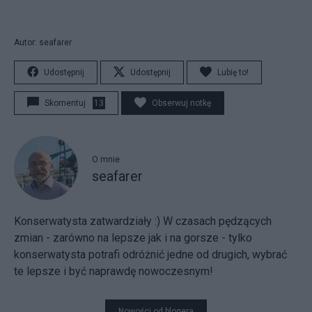
Autor: seafarer
Udostępnij
Udostępnij
Lubię to!
Skomentuj
13
Obserwuj notkę
O mnie
seafarer
Konserwatysta zatwardziały :) W czasach pędzących
zmian - zarówno na lepsze jak i na gorsze - tylko
konserwatysta potrafi odróżnić jedne od drugich, wybrać
te lepsze i być naprawdę nowoczesnym!
Nowości od blogera