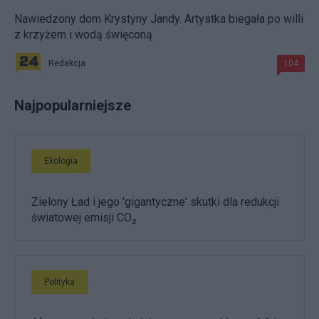
Nawiedzony dom Krystyny Jandy. Artystka biegała po willi
z krzyżem i wodą święconą
Redakcja
104
Najpopularniejsze
Ekologia
Zielony Ład i jego 'gigantyczne' skutki dla redukcji
światowej emisji CO₂
Polityka