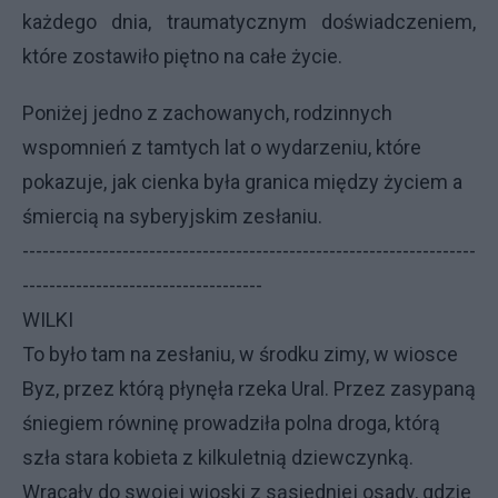
każdego dnia, traumatycznym doświadczeniem,
które zostawiło piętno na całe życie.
Poniżej jedno z zachowanych, rodzinnych
wspomnień z tamtych lat o wydarzeniu, które
pokazuje, jak cienka była granica między życiem a
śmiercią na syberyjskim zesłaniu.
--------------------------------------------------------------------
------------------------------------
WILKI
To było tam na zesłaniu, w środku zimy, w wiosce
Byz, przez którą płynęła rzeka Ural. Przez zasypaną
śniegiem równinę prowadziła polna droga, którą
szła stara kobieta z kilkuletnią dziewczynką.
Wracały do swojej wioski z sąsiedniej osady, gdzie