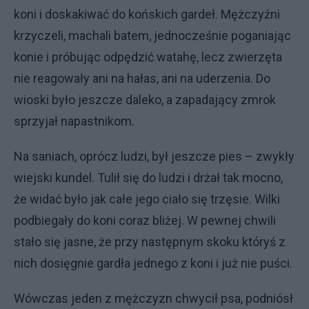
koni i doskakiwać do końskich gardeł. Mężczyźni
krzyczeli, machali batem, jednocześnie poganiając
konie i próbując odpędzić watahę, lecz zwierzęta
nie reagowały ani na hałas, ani na uderzenia. Do
wioski było jeszcze daleko, a zapadający zmrok
sprzyjał napastnikom.
Na saniach, oprócz ludzi, był jeszcze pies – zwykły
wiejski kundel. Tulił się do ludzi i drżał tak mocno,
że widać było jak całe jego ciało się trzęsie. Wilki
podbiegały do koni coraz bliżej. W pewnej chwili
stało się jasne, że przy następnym skoku któryś z
nich dosięgnie gardła jednego z koni i już nie puści.
Wówczas jeden z mężczyzn chwycił psa, podniósł