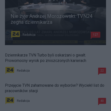
Nie żyje Andrzej Morozowski. TVN24
żegna dziennikarza
Redakcja
127
Dziennikarze TVN Turbo byli oskarżani o gwałt.
Prowomocny wyrok po zniszczonych karierach
Redakcja
22
Przejęcie TVN zahamowane do wyborów? Wyciekł list do
pracowników stacji
Redakcja
40