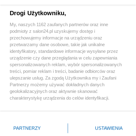
Technologie
Drogi Użytkowniku,
Sport
My, naszych 1162 zaufanych partnerów oraz inne
podmioty z salon24.pl uzyskujemy dostęp i
Społeczeństwo
przechowujemy informacje na urządzeniu oraz
przetwarzamy dane osobowe, takie jak unikalne
Kultura
identyfikatory, standardowe informacje wysyłane przez
urządzenie czy dane przeglądania w celu zapewniania
spersonalizowanych reklam, wybór spersonalizowanych
treści, pomiar reklam i treści, badanie odbiorców oraz
ulepszanie usług. Za zgodą Użytkownika my i Zaufani
X
Facebook
Instagram
Youtube
Partnerzy możemy używać dokładnych danych
geolokalizacyjnych oraz aktywnie skanować
charakterystykę urządzenia do celów identyfikacji.
Web Content Media sp. z o. o. © 2022
Ponieważ cenimy Twoją prywatność, prosimy o zgodę na
korzystanie z tych technologii poprzez kliknięcie
„Akceptuję”. Zgoda jest dobrowolna i zawsze możesz ją
Pomoc
O nas
Praca
Reklama
Kontakt
zmienić/wycofać klikając przycisk ustawień prywatności
PARTNERZY
USTAWIENIA
znajdujący się w lewym dolnym rogu strony
. Niektóre