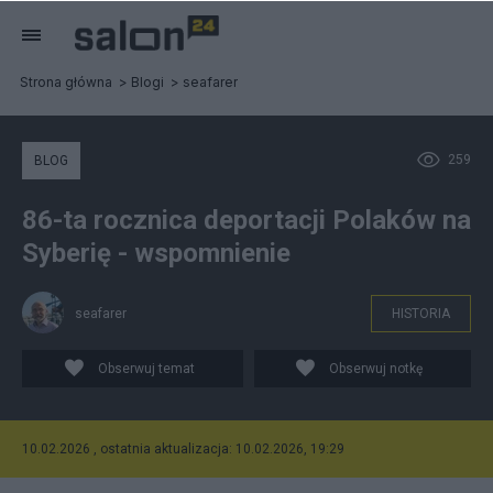
Strona główna
Blogi
seafarer
259
BLOG
86-ta rocznica deportacji Polaków na
Syberię - wspomnienie
seafarer
HISTORIA
Obserwuj temat
Obserwuj notkę
10.02.2026 , ostatnia aktualizacja: 10.02.2026, 19:29