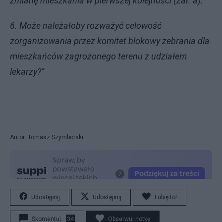
zmianę mieszkania w pierwszej kolejności (zał. a).
6. Może należałoby rozważyć celowość
zorganizowania przez komitet blokowy zebrania dla
mieszkańców zagrożonego terenu z udziałem
lekarzy?”
Autor: Tomasz Szymborski
Udostępnij
Udostępnij
Lubię to!
Skomentuj
34
Obserwuj notkę