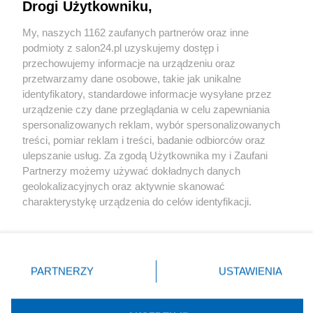
Drogi Użytkowniku,
Sport
My, naszych 1162 zaufanych partnerów oraz inne
podmioty z salon24.pl uzyskujemy dostęp i
Społeczeństwo
przechowujemy informacje na urządzeniu oraz
przetwarzamy dane osobowe, takie jak unikalne
Kultura
identyfikatory, standardowe informacje wysyłane przez
urządzenie czy dane przeglądania w celu zapewniania
spersonalizowanych reklam, wybór spersonalizowanych
treści, pomiar reklam i treści, badanie odbiorców oraz
ulepszanie usług. Za zgodą Użytkownika my i Zaufani
X
Facebook
Instagram
Youtube
Partnerzy możemy używać dokładnych danych
geolokalizacyjnych oraz aktywnie skanować
charakterystykę urządzenia do celów identyfikacji.
Web Content Media sp. z o. o. © 2022
Ponieważ cenimy Twoją prywatność, prosimy o zgodę na
korzystanie z tych technologii poprzez kliknięcie
„Akceptuję”. Zgoda jest dobrowolna i zawsze możesz ją
Pomoc
O nas
Praca
Reklama
Kontakt
zmienić/wycofać klikając przycisk ustawień prywatności
PARTNERZY
USTAWIENIA
znajdujący się w lewym dolnym rogu strony
. Niektóre
rodzaje przetwarzania danych nie wymagają zgody
użytkownika, ale masz prawo sprzeciwić się takiemu