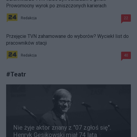
Prowomocny wyrok po zniszczonych karierach
Redakcja
22
Przejęcie TVN zahamowane do wyborów? Wyciekł list do
pracowników stacji
Redakcja
40
#
Teatr
Nie żyje aktor znany z "07 zgłoś się".
Henryk Gęsikowski miał 74 lata