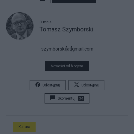
O mnie
Tomasz Szymborski
szymborski[at]gmail.com
Nowości od blogera
Udostępnij
Udostępnij
Skomentuj
34
Kultura