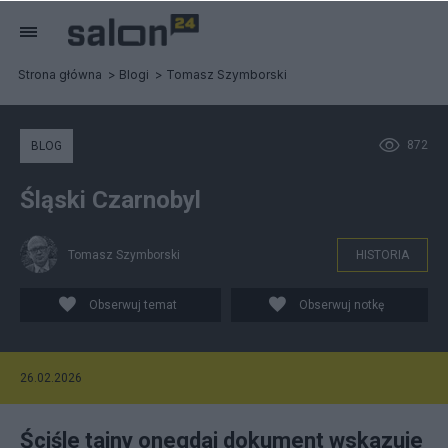
Strona główna
Blogi
Tomasz Szymborski
872
BLOG
Śląski Czarnobyl
Tomasz Szymborski
HISTORIA
Obserwuj temat
Obserwuj notkę
26.02.2026
Ściśle tajny onegdaj dokument wskazuje