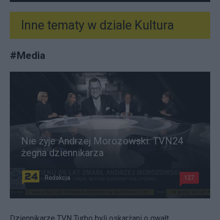
Inne tematy w dziale
Kultura
#
Media
Nie żyje Andrzej Morozowski. TVN24
żegna dziennikarza
Redakcja
127
Dziennikarze TVN Turbo byli oskarżani o gwałt.