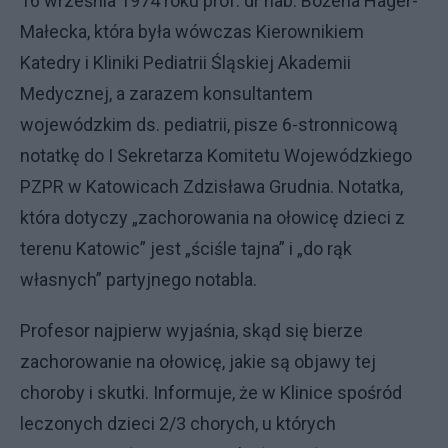
16 września 1974 roku prof. dr hab. Bożena Hager-
Małecka, która była wówczas Kierownikiem
Katedry i Kliniki Pediatrii Śląskiej Akademii
Medycznej, a zarazem konsultantem
wojewódzkim ds. pediatrii, pisze 6-stronnicową
notatkę do I Sekretarza Komitetu Wojewódzkiego
PZPR w Katowicach Zdzisława Grudnia. Notatka,
która dotyczy „zachorowania na ołowicę dzieci z
terenu Katowic” jest „ściśle tajna” i „do rąk
własnych” partyjnego notabla.
Profesor najpierw wyjaśnia, skąd się bierze
zachorowanie na ołowicę, jakie są objawy tej
choroby i skutki. Informuje, że w Klinice spośród
leczonych dzieci 2/3 chorych, u których