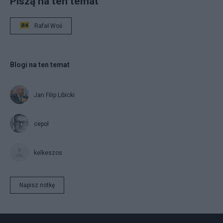
Piszą na ten temat
Rafał Woś
Blogi na ten temat
Jan Filip Libicki
cepol
kelkeszos
Napisz notkę