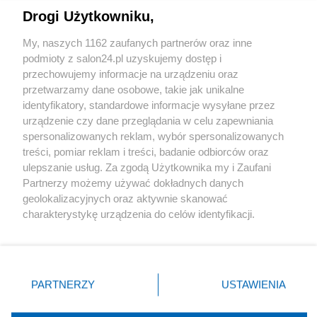
Drogi Użytkowniku,
Sport
My, naszych 1162 zaufanych partnerów oraz inne
podmioty z salon24.pl uzyskujemy dostęp i
Społeczeństwo
przechowujemy informacje na urządzeniu oraz
przetwarzamy dane osobowe, takie jak unikalne
Kultura
identyfikatory, standardowe informacje wysyłane przez
urządzenie czy dane przeglądania w celu zapewniania
spersonalizowanych reklam, wybór spersonalizowanych
treści, pomiar reklam i treści, badanie odbiorców oraz
ulepszanie usług. Za zgodą Użytkownika my i Zaufani
X
Facebook
Instagram
Youtube
Partnerzy możemy używać dokładnych danych
geolokalizacyjnych oraz aktywnie skanować
charakterystykę urządzenia do celów identyfikacji.
Web Content Media sp. z o. o. © 2022
Ponieważ cenimy Twoją prywatność, prosimy o zgodę na
korzystanie z tych technologii poprzez kliknięcie
„Akceptuję”. Zgoda jest dobrowolna i zawsze możesz ją
Pomoc
O nas
Praca
Reklama
Kontakt
zmienić/wycofać klikając przycisk ustawień prywatności
PARTNERZY
USTAWIENIA
znajdujący się w lewym dolnym rogu strony
. Niektóre
rodzaje przetwarzania danych nie wymagają zgody