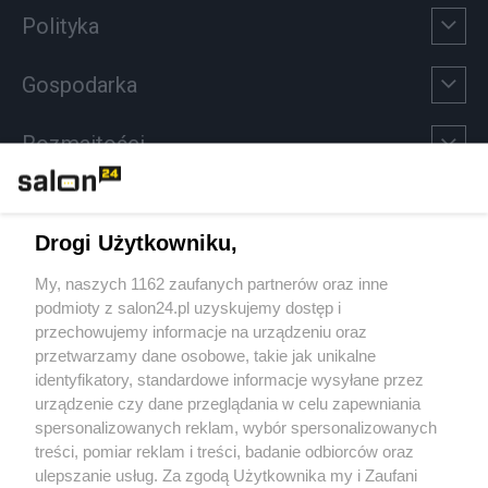
Polityka
Gospodarka
Rozmaitości
Technologie
Drogi Użytkowniku,
Sport
My, naszych 1162 zaufanych partnerów oraz inne
podmioty z salon24.pl uzyskujemy dostęp i
Społeczeństwo
przechowujemy informacje na urządzeniu oraz
przetwarzamy dane osobowe, takie jak unikalne
Kultura
identyfikatory, standardowe informacje wysyłane przez
urządzenie czy dane przeglądania w celu zapewniania
spersonalizowanych reklam, wybór spersonalizowanych
treści, pomiar reklam i treści, badanie odbiorców oraz
ulepszanie usług. Za zgodą Użytkownika my i Zaufani
X
Facebook
Instagram
Youtube