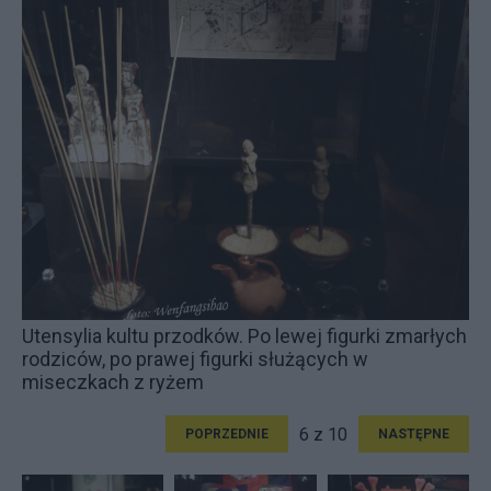
Utensylia kultu przodków. Po lewej figurki zmarłych
rodziców, po prawej figurki służących w
miseczkach z ryżem
6 z 10
POPRZEDNIE
NASTĘPNE