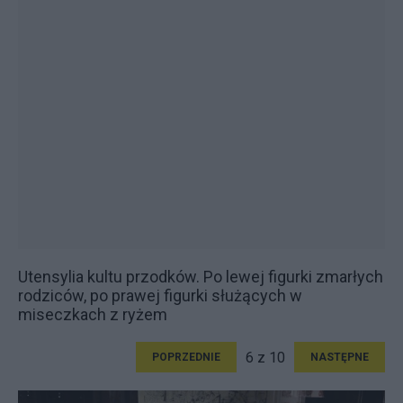
Utensylia kultu przodków. Po lewej figurki zmarłych
rodziców, po prawej figurki służących w
miseczkach z ryżem
6 z 10
POPRZEDNIE
NASTĘPNE