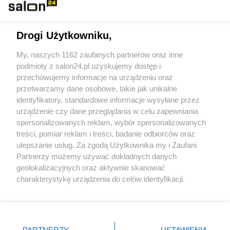
Technologie
Drogi Użytkowniku,
Sport
My, naszych 1162 zaufanych partnerów oraz inne
podmioty z salon24.pl uzyskujemy dostęp i
Społeczeństwo
przechowujemy informacje na urządzeniu oraz
przetwarzamy dane osobowe, takie jak unikalne
Kultura
identyfikatory, standardowe informacje wysyłane przez
urządzenie czy dane przeglądania w celu zapewniania
spersonalizowanych reklam, wybór spersonalizowanych
treści, pomiar reklam i treści, badanie odbiorców oraz
ulepszanie usług. Za zgodą Użytkownika my i Zaufani
X
Facebook
Instagram
Youtube
Partnerzy możemy używać dokładnych danych
geolokalizacyjnych oraz aktywnie skanować
charakterystykę urządzenia do celów identyfikacji.
Web Content Media sp. z o. o. © 2022
Ponieważ cenimy Twoją prywatność, prosimy o zgodę na
korzystanie z tych technologii poprzez kliknięcie
„Akceptuję”. Zgoda jest dobrowolna i zawsze możesz ją
Pomoc
O nas
Praca
Reklama
Kontakt
zmienić/wycofać klikając przycisk ustawień prywatności
PARTNERZY
USTAWIENIA