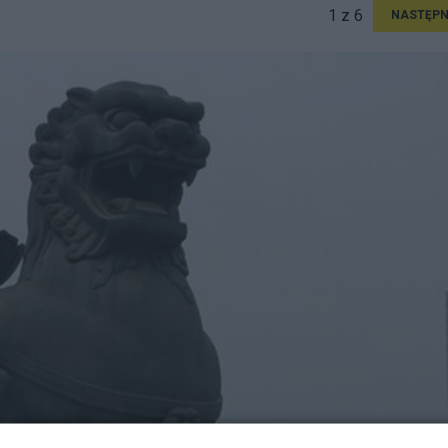
1 z 6
NASTĘPN