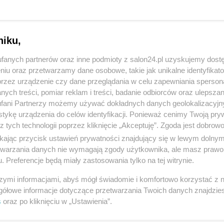
niku,
fanych partnerów oraz inne podmioty z salon24.pl uzyskujemy dost
niu oraz przetwarzamy dane osobowe, takie jak unikalne identyfikat
przez urządzenie czy dane przeglądania w celu zapewniania sperson
ych treści, pomiar reklam i treści, badanie odbiorców oraz ulepszan
fani Partnerzy możemy używać dokładnych danych geolokalizacyjn
tykę urządzenia do celów identyfikacji. Ponieważ cenimy Twoją pry
z tych technologii poprzez kliknięcie „Akceptuję”. Zgoda jest dobro
ikając przycisk ustawień prywatności znajdujący się w lewym dolny
etwarzania danych nie wymagają zgody użytkownika, ale masz prawo 
. Preferencje będą miały zastosowania tylko na tej witrynie.
1 z 6
NASTĘPN
szymi informacjami, abyś mógł świadomie i komfortowo korzystać z
gółowe informacje dotyczące przetwarzania Twoich danych znajdzi
s
oraz po kliknięciu w „Ustawienia”.