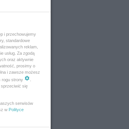
ęp i przechowujemy
ory, standardowe
alizowanych reklam,
ie usług. Za zgodą
ych oraz aktywnie
watność, prosimy o
wolna i zawsze możesz
m rogu strony
.
sprzeciwić się
E
 naszych serwisów
esz w
Polityce