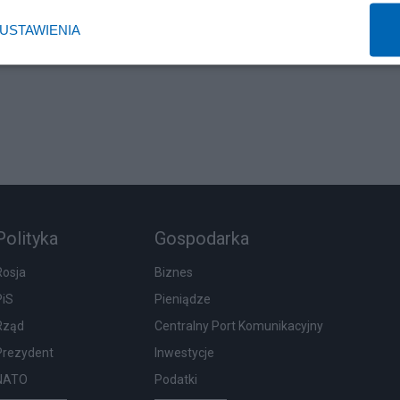
USTAWIENIA
Polityka
Gospodarka
Rosja
Biznes
PiS
Pieniądze
Rząd
Centralny Port Komunikacyjny
Prezydent
Inwestycje
NATO
Podatki