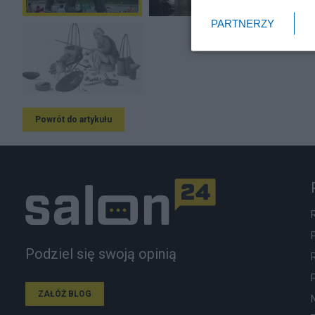
PARTNERZY
Powrót do artykułu
Podziel się swoją opinią
ZAŁÓŻ BLOG