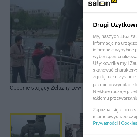
Drogi Użytkow
My, naszych 1162 zau
informacje na urządze
informacje wysyłane 
wybór spersonalizowan
Użytkownika my i Zau
skanować charakterys
zgodę na korzystanie 
ją zmienić/wycofać kl
Obecnie stojący Żelazny Lew
Niektóre rodzaje prz
takiemu przetwarzaniu
Zapoznaj się z poniż
internetowych. Szcze
Prywatności
i
Cookie