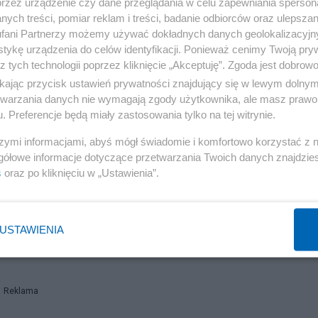
przez urządzenie czy dane przeglądania w celu zapewniania sperson
o odlewaniem zajmowały się przedsiębiorstwa państwow
ych treści, pomiar reklam i treści, badanie odbiorców oraz ulepszan
pracujących na rachunek władcy kraju. Dzięki temu
fani Partnerzy możemy używać dokładnych danych geolokalizacyjn
tykę urządzenia do celów identyfikacji. Ponieważ cenimy Twoją pry
narzędzia rolnicze. A także żeliwne noże, topory, dłuta, p
z tych technologii poprzez kliknięcie „Akceptuję”. Zgoda jest dobro
tóre w kształcie patelni i dzięki bardzo cienkim ścianko
ikając przycisk ustawień prywatności znajdujący się w lewym dolny
ormy odlewnicze były w powszechnym użyciu.
etwarzania danych nie wymagają zgody użytkownika, ale masz prawo 
. Preferencje będą miały zastosowania tylko na tej witrynie.
 III w. p.n.e. ukazał artefakty wykonane z żelaza kutego
szymi informacjami, abyś mógł świadomie i komfortowo korzystać z
gółowe informacje dotyczące przetwarzania Twoich danych znajdzi
s
oraz po kliknięciu w „Ustawienia”.
 9 r. n.e.) zostały powołane w ramach państwowego
 drugiej połowie dynastii, powracając do formy prywatne
USTAWIENIA
w w prowincji Henan, gdzie każdy z nich mógł produkowa
Reklama