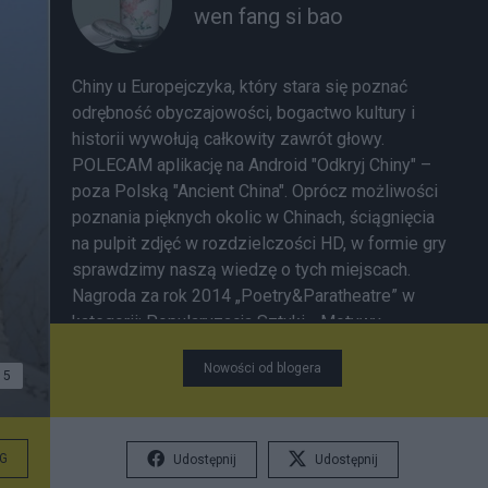
wen fang si bao
Chiny u Europejczyka, który stara się poznać
odrębność obyczajowości, bogactwo kultury i
historii wywołują całkowity zawrót głowy.
POLECAM aplikację na Android "Odkryj Chiny" –
poza Polską "Ancient China". Oprócz możliwości
poznania pięknych okolic w Chinach, ściągnięcia
na pulpit zdjęć w rozdzielczości HD, w formie gry
sprawdzimy naszą wiedzę o tych miejscach.
Nagroda za rok 2014 „Poetry&Paratheatre” w
kategorii: Popularyzacja Sztuki - Motywy
przyrodnicze w poezji chińskiej
Nowości od blogera
5
G
Udostępnij
Udostępnij