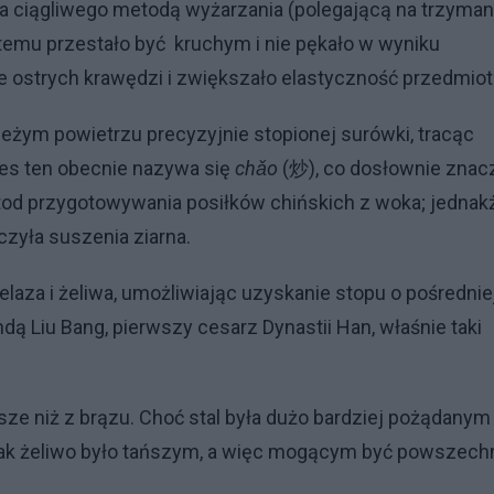
iwa ciągliwego metodą wyżarzania (polegającą na trzyman
 temu przestało być kruchym i nie pękało w wyniku
 ostrych krawędzi i zwiększało elastyczność przedmiot
żym powietrzu precyzyjnie stopionej surówki, tracąc
ces ten obecnie nazywa się
chǎo
(炒), co dosłownie znac
tod przygotowywania posiłków chińskich z woka; jednak
zyła suszenia ziarna.
żelaza i żeliwa, umożliwiając uzyskanie stopu o pośrednie
dą Liu Bang, pierwszy cesarz Dynastii Han, właśnie taki
ze niż z brązu. Choć stal była dużo bardziej pożądanym
nak żeliwo było tańszym, a więc mogącym być powszech