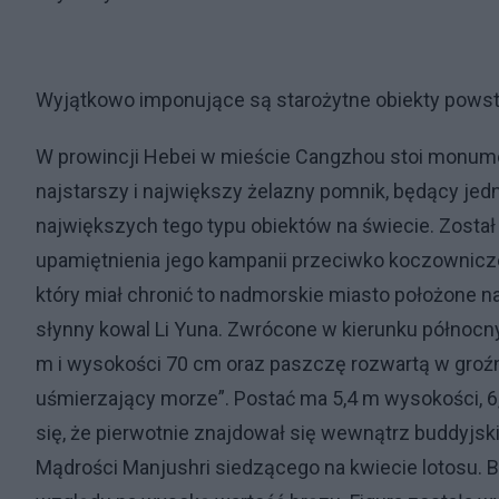
Wyjątkowo imponujące są starożytne obiekty powsta
W prowincji Hebei w mieście Cangzhou stoi monume
najstarszy i największy żelazny pomnik, będący je
największych tego typu obiektów na świecie. Został 
upamiętnienia jego kampanii przeciwko koczownic
który miał chronić to nadmorskie miasto położone n
słynny kowal Li Yuna. Zwrócone w kierunku północny
m i wysokości 70 cm oraz paszczę rozwartą w gro
uśmierzający morze”. Postać ma 5,4 m wysokości, 6,
się, że pierwotnie znajdował się wewnątrz buddyjsk
Mądrości Manjushri siedzącego na kwiecie lotosu. 