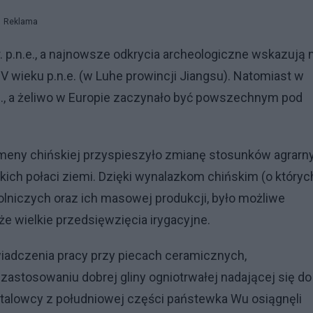
Reklama
 p.n.e., a najnowsze odkrycia archeologiczne wskazują 
wieku p.n.e. (w Luhe prowincji Jiangsu). Natomiast w
n.e., a żeliwo w Europie zaczynało być powszechnym pod
omeny chińskiej przyspieszyło zmianę stosunków agrarn
kich połaci ziemi. Dzięki wynalazkom chińskim (o któryc
olniczych oraz ich masowej produkcji, było możliwe
że wielkie przedsięwzięcia irygacyjne.
adczenia pracy przy piecach ceramicznych,
astosowaniu dobrej gliny ogniotrwałej nadającej się do
metalowcy z południowej części państewka Wu osiągnęli