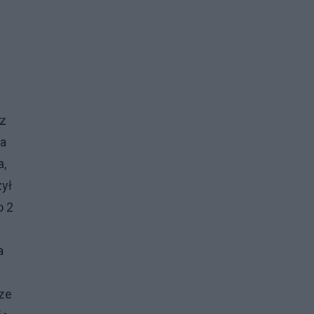
 z
la
a,
zył
o 2
a
 ze