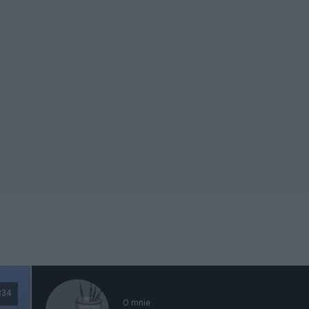
834
O mnie