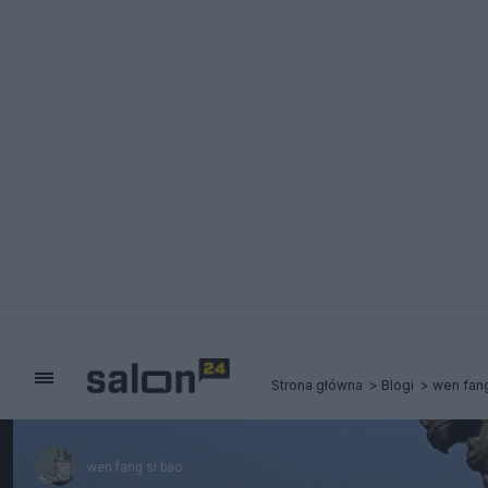
Strona główna
Blogi
wen fang
wen fang si bao