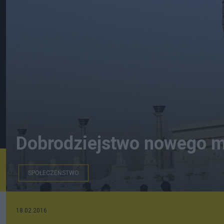
Dobrodziejstwo nowego m
SPOŁECZEŃSTWO
Żelazny Lew przed renowacją
18.02.2016