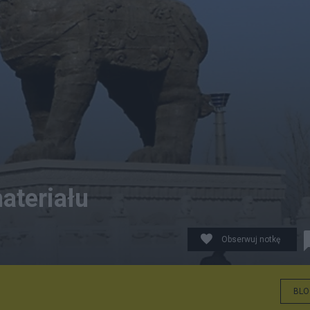
ateriału
Obserwuj notkę
BLO