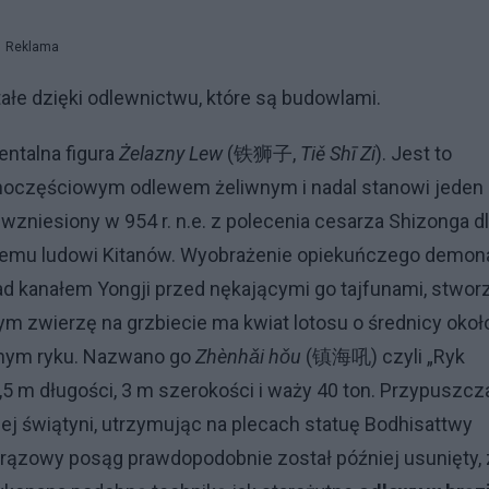
Reklama
łe dzięki odlewnictwu, które są budowlami.
ntalna figura
Żelazny Lew
(铁狮子,
Tiě Shī Zi
). Jest to
dnoczęściowym odlewem żeliwnym i nadal stanowi jeden
wzniesiony w 954 r. n.e. z polecenia cesarza Shizonga d
zemu ludowi Kitanów. Wyobrażenie opiekuńczego demon
ad kanałem Yongji przed nękającymi go tajfunami, stwor
m zwierzę na grzbiecie ma kwiat lotosu o średnicy okoł
źnym ryku. Nazwano go
Zhènhǎi hǒu
(镇海吼) czyli „Ryk
5 m długości, 3 m szerokości i waży 40 ton. Przypuszcz
iej świątyni, utrzymując na plecach statuę Bodhisattwy
Brązowy posąg prawdopodobnie został później usunięty,