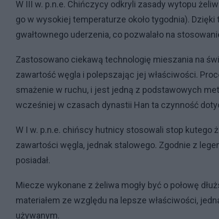
W III w. p.n.e. Chińczycy odkryli zasady wytopu żel
go w wysokiej temperaturze około tygodnia). Dzięki
gwałtownego uderzenia, co pozwalało na stosowanie
Zastosowano ciekawą technologię mieszania na świe
zawartość węgla i polepszając jej właściwości. Pro
smażenie w ruchu, i jest jedną z podstawowych me
wcześniej w czasach dynastii Han ta czynność dotyc
W I w. p.n.e. chińscy hutnicy stosowali stop kutego 
zawartości węgla, jednak stalowego. Zgodnie z legen
posiadał.
Miecze wykonane z żeliwa mogły być o połowę dłużs
materiałem ze względu na lepsze właściwości, jed
używanym.