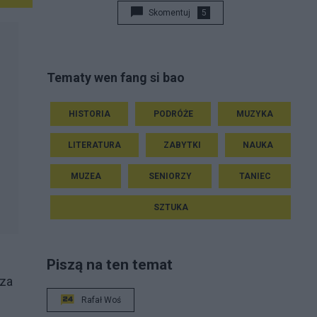
Skomentuj
5
Tematy wen fang si bao
HISTORIA
PODRÓŻE
MUZYKA
LITERATURA
ZABYTKI
NAUKA
MUZEA
SENIORZY
TANIEC
SZTUKA
Piszą na ten temat
cza
Rafał Woś