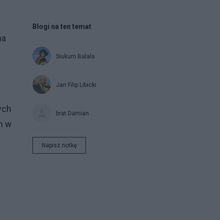
Blogi na ten temat
na
Siukum Balala
Jan Filip Libicki
ych
brat Damian
h w
Napisz notkę