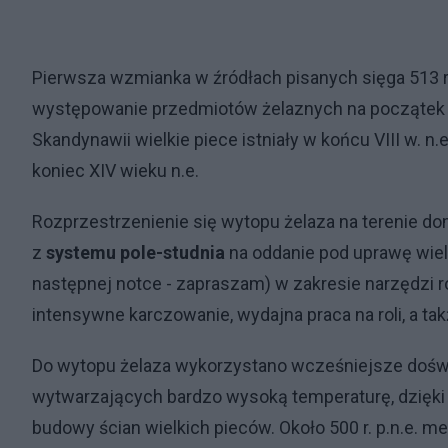
Pierwsza wzmianka w źródłach pisanych sięga 513 r.
występowanie przedmiotów żelaznych na początek V 
Skandynawii wielkie piece istniały w końcu VIII w. 
koniec XIV wieku n.e.
Rozprzestrzenienie się wytopu żelaza na terenie d
z
systemu pole-studnia
na oddanie pod uprawę wiel
następnej notce - zapraszam) w zakresie narzędzi r
intensywne karczowanie, wydajna praca na roli, a tak
Do wytopu żelaza wykorzystano wcześniejsze doświ
wytwarzających bardzo wysoką temperaturę, dzięki z
budowy ścian wielkich pieców. Około 500 r. p.n.e. 