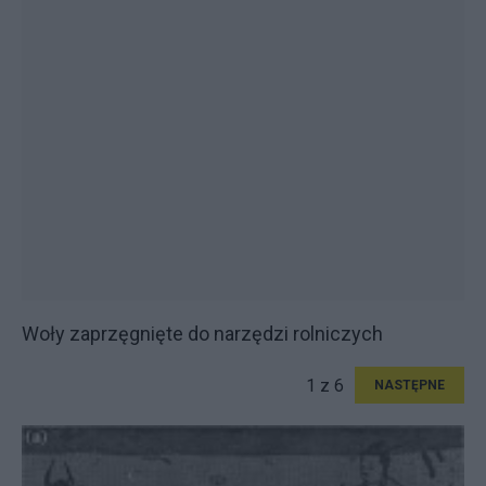
Woły zaprzęgnięte do narzędzi rolniczych
1 z 6
NASTĘPNE