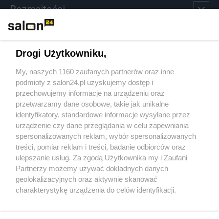
Rozmaitości
Technologie
Drogi Użytkowniku,
Sport
My, naszych 1160 zaufanych partnerów oraz inne
podmioty z salon24.pl uzyskujemy dostęp i
Społeczeństwo
przechowujemy informacje na urządzeniu oraz
przetwarzamy dane osobowe, takie jak unikalne
Kultura
identyfikatory, standardowe informacje wysyłane przez
urządzenie czy dane przeglądania w celu zapewniania
spersonalizowanych reklam, wybór spersonalizowanych
treści, pomiar reklam i treści, badanie odbiorców oraz
ulepszanie usług. Za zgodą Użytkownika my i Zaufani
X
Facebook
Instagram
Youtube
Partnerzy możemy używać dokładnych danych
geolokalizacyjnych oraz aktywnie skanować
charakterystykę urządzenia do celów identyfikacji.
Web Content Media sp. z o. o. © 2022
Ponieważ cenimy Twoją prywatność, prosimy o zgodę na
korzystanie z tych technologii poprzez kliknięcie