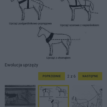
Ewolucja uprzęży
2 z 6
POPRZEDNIE
NASTĘPNE