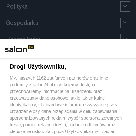
Polityka
Gospodarka
Rozmaitości
Technologie
Drogi Użytkowniku,
Sport
My, naszych 1162 zaufanych partnerów oraz inne
podmioty z salon24.pl uzyskujemy dostęp i
Społeczeństwo
przechowujemy informacje na urządzeniu oraz
przetwarzamy dane osobowe, takie jak unikalne
Kultura
identyfikatory, standardowe informacje wysyłane przez
urządzenie czy dane przeglądania w celu zapewniania
spersonalizowanych reklam, wybór spersonalizowanych
treści, pomiar reklam i treści, badanie odbiorców oraz
ulepszanie usług. Za zgodą Użytkownika my i Zaufani
X
Facebook
Instagram
Youtube