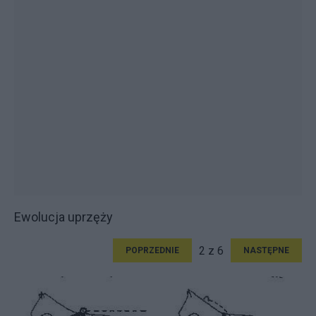
Ewolucja uprzęży
2 z 6
POPRZEDNIE
NASTĘPNE