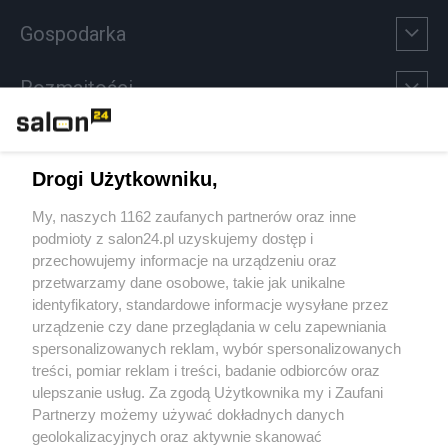
Gospodarka
Rozmaitości
Technologie
Drogi Użytkowniku,
Sport
My, naszych 1162 zaufanych partnerów oraz inne
podmioty z salon24.pl uzyskujemy dostęp i
Społeczeństwo
przechowujemy informacje na urządzeniu oraz
przetwarzamy dane osobowe, takie jak unikalne
Kultura
identyfikatory, standardowe informacje wysyłane przez
urządzenie czy dane przeglądania w celu zapewniania
spersonalizowanych reklam, wybór spersonalizowanych
treści, pomiar reklam i treści, badanie odbiorców oraz
ulepszanie usług. Za zgodą Użytkownika my i Zaufani
X
Facebook
Instagram
Youtube
Partnerzy możemy używać dokładnych danych
geolokalizacyjnych oraz aktywnie skanować