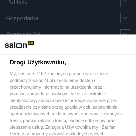
Polityka
Gospodarka
Rozmaitości
Technologie
Drogi Użytkowniku,
Sport
My, naszych 1162 zaufanych partnerów oraz inne
podmioty z salon24.pl uzyskujemy dostęp i
Społeczeństwo
przechowujemy informacje na urządzeniu oraz
przetwarzamy dane osobowe, takie jak unikalne
Kultura
identyfikatory, standardowe informacje wysyłane przez
urządzenie czy dane przeglądania w celu zapewniania
spersonalizowanych reklam, wybór spersonalizowanych
treści, pomiar reklam i treści, badanie odbiorców oraz
ulepszanie usług. Za zgodą Użytkownika my i Zaufani
X
Facebook
Instagram
Youtube
Partnerzy możemy używać dokładnych danych