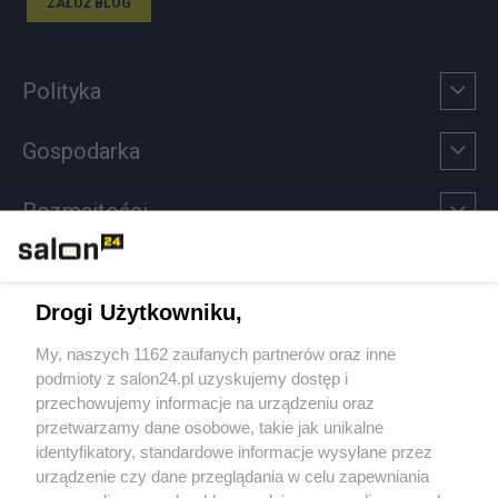
ZAŁÓŻ BLOG
Polityka
Gospodarka
Rozmaitości
Technologie
Drogi Użytkowniku,
Sport
My, naszych 1162 zaufanych partnerów oraz inne
podmioty z salon24.pl uzyskujemy dostęp i
Społeczeństwo
przechowujemy informacje na urządzeniu oraz
przetwarzamy dane osobowe, takie jak unikalne
Kultura
identyfikatory, standardowe informacje wysyłane przez
urządzenie czy dane przeglądania w celu zapewniania