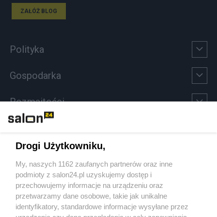
ZAŁÓŻ BLOG
Polityka
Gospodarka
Rozmaitości
Technologie
Drogi Użytkowniku,
Sport
My, naszych 1162 zaufanych partnerów oraz inne
podmioty z salon24.pl uzyskujemy dostęp i
Społeczeństwo
przechowujemy informacje na urządzeniu oraz
przetwarzamy dane osobowe, takie jak unikalne
Kultura
identyfikatory, standardowe informacje wysyłane przez
urządzenie czy dane przeglądania w celu zapewniania