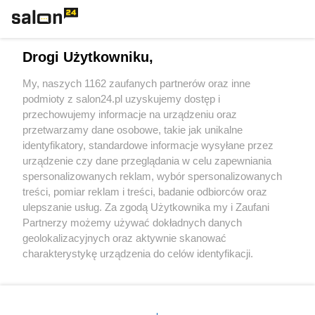
Technologie
Drogi Użytkowniku,
Sport
My, naszych 1162 zaufanych partnerów oraz inne
podmioty z salon24.pl uzyskujemy dostęp i
Społeczeństwo
przechowujemy informacje na urządzeniu oraz
przetwarzamy dane osobowe, takie jak unikalne
Kultura
identyfikatory, standardowe informacje wysyłane przez
urządzenie czy dane przeglądania w celu zapewniania
spersonalizowanych reklam, wybór spersonalizowanych
treści, pomiar reklam i treści, badanie odbiorców oraz
ulepszanie usług. Za zgodą Użytkownika my i Zaufani
X
Facebook
Instagram
Youtube
Partnerzy możemy używać dokładnych danych
geolokalizacyjnych oraz aktywnie skanować
charakterystykę urządzenia do celów identyfikacji.
Web Content Media sp. z o. o. © 2022
Ponieważ cenimy Twoją prywatność, prosimy o zgodę na
korzystanie z tych technologii poprzez kliknięcie
„Akceptuję”. Zgoda jest dobrowolna i zawsze możesz ją
Pomoc
O nas
Praca
Reklama
Kontakt