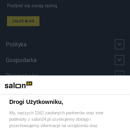
Podziel się swoją opinią
ZAŁÓŻ BLOG
Polityka
Gospodarka
Rozmaitości
Technologie
Drogi Użytkowniku,
Sport
My, naszych 1162 zaufanych partnerów oraz inne
podmioty z salon24.pl uzyskujemy dostęp i
Społeczeństwo
przechowujemy informacje na urządzeniu oraz