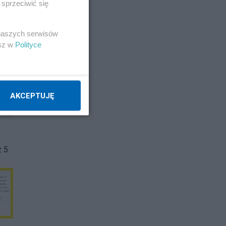
sprzeciwić się
 naszych serwisów
esz w
Polityce
AKCEPTUJĘ
z 5