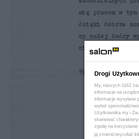
Drogi Użytkow
My, naszych 1162 zau
informacje na urządze
informacje wysyłane 
wybór spersonalizowan
Użytkownika my i Zau
skanować charakterys
zgodę na korzystanie 
ją zmienić/wycofać kl