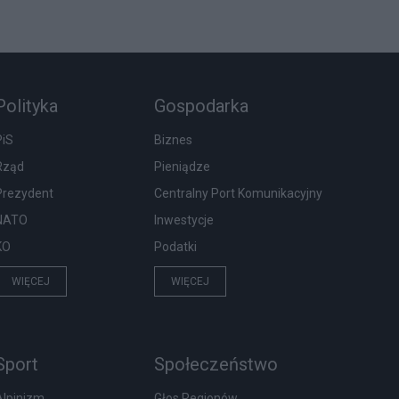
Polityka
Gospodarka
PiS
Biznes
Rząd
Pieniądze
Prezydent
Centralny Port Komunikacyjny
NATO
Inwestycje
KO
Podatki
WIĘCEJ
WIĘCEJ
Sport
Społeczeństwo
Alpinizm
Głos Regionów