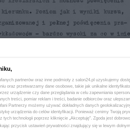
niku,
fanych partnerów oraz inne podmioty z salon24.pl uzyskujemy dost
niu oraz przetwarzamy dane osobowe, takie jak unikalne identyfikat
przez urządzenie czy dane przeglądania w celu zapewniania sperson
ych treści, pomiar reklam i treści, badanie odbiorców oraz ulepszan
fani Partnerzy możemy używać dokładnych danych geolokalizacyjn
tykę urządzenia do celów identyfikacji. Ponieważ cenimy Twoją pry
z tych technologii poprzez kliknięcie „Akceptuję”. Zgoda jest dobro
ikając przycisk ustawień prywatności znajdujący się w lewym dolny