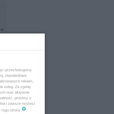
ęp i przechowujemy
ory, standardowe
alizowanych reklam,
ie usług. Za zgodą
ych oraz aktywnie
watność, prosimy o
wolna i zawsze możesz
m rogu strony
.