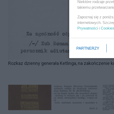
Niektóre rodzaje prz
takiemu przetwarzaniu
Zapoznaj się z poniż
internetowych. Szcze
Prywatności
i
Cookie
PARTNERZY
Rozkaz dzienny generała Ketlinga, na zakończenie k