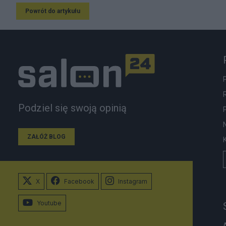
Powrót do artykułu
Podziel się swoją opinią
ZAŁÓŻ BLOG
X
Facebook
Instagram
Youtube