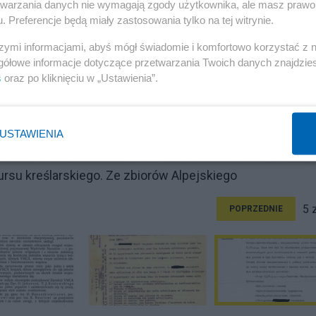
etwarzania danych nie wymagają zgody użytkownika, ale masz prawo 
. Preferencje będą miały zastosowania tylko na tej witrynie.
szymi informacjami, abyś mógł świadomie i komfortowo korzystać z
gółowe informacje dotyczące przetwarzania Twoich danych znajdzi
s
oraz po kliknięciu w „Ustawienia”.
USTAWIENIA
ursu kreślarskiego. Ze zbiorów Alpejskiego
5 
POPRZEDNIE