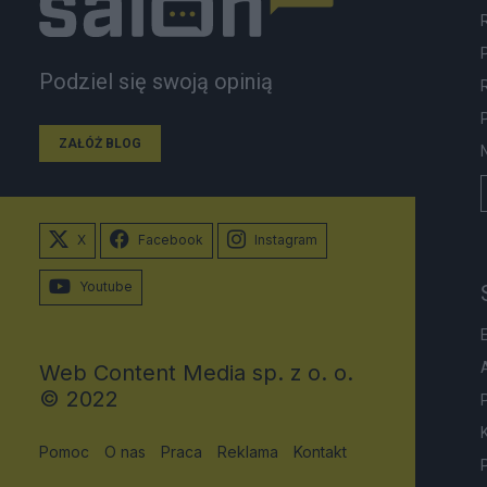
Podziel się swoją opinią
ZAŁÓŻ BLOG
X
Facebook
Instagram
Youtube
Web Content Media sp. z o. o.
© 2022
Pomoc
O nas
Praca
Reklama
Kontakt