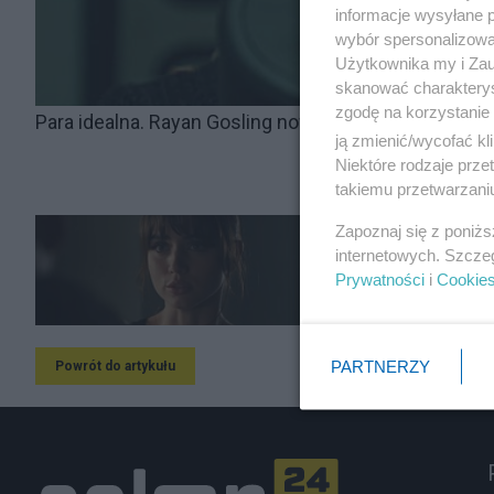
informacje wysyłane 
wybór spersonalizowan
Użytkownika my i Zau
skanować charakterys
zgodę na korzystanie 
Para idealna. Rayan Gosling nowy łowca i jego filmo
ją zmienić/wycofać kl
Niektóre rodzaje prz
takiemu przetwarzaniu
Zapoznaj się z poniż
internetowych. Szcze
Prywatności
i
Cookie
PARTNERZY
Powrót do artykułu