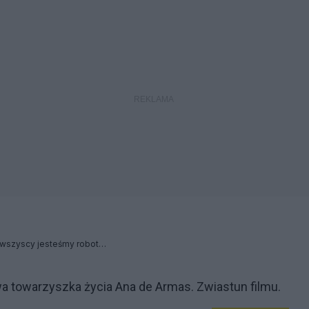
Dla „panów tego świata“ wszyscy jesteśmy robotami
wa towarzyszka życia Ana de Armas. Zwiastun filmu.