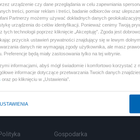
przez urządzenie czy dane przeglądania w celu zapewniania sperson
ych treści, pomiar reklam i treści, badanie odbiorców oraz ulepszan
fani Partnerzy możemy używać dokładnych danych geolokalizacyjn
tykę urządzenia do celów identyfikacji. Ponieważ cenimy Twoją pry
z tych technologii poprzez kliknięcie „Akceptuję”. Zgoda jest dobro
wa towarzyszka życia Ana de Armas. Zwiastun filmu.
ikając przycisk ustawień prywatności znajdujący się w lewym dolny
etwarzania danych nie wymagają zgody użytkownika, ale masz prawo 
3 
POPRZEDNIE
. Preferencje będą miały zastosowania tylko na tej witrynie.
szymi informacjami, abyś mógł świadomie i komfortowo korzystać z
gółowe informacje dotyczące przetwarzania Twoich danych znajdzi
s
oraz po kliknięciu w „Ustawienia”.
USTAWIENIA
Polityka
Gospodarka