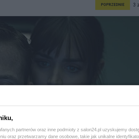
3 
POPRZEDNIE
niku,
fanych partnerów oraz inne podmioty z salon24.pl uzyskujemy dost
niu oraz przetwarzamy dane osobowe, takie jak unikalne identyfikat