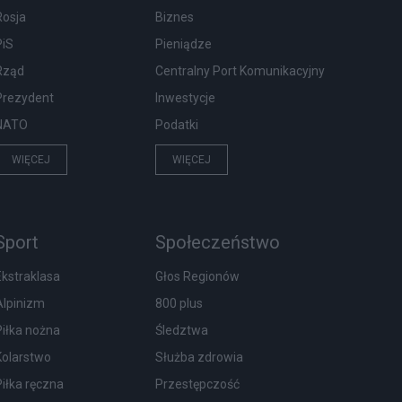
Rosja
Biznes
PiS
Pieniądze
Rząd
Centralny Port Komunikacyjny
Prezydent
Inwestycje
NATO
Podatki
WIĘCEJ
WIĘCEJ
Sport
Społeczeństwo
Ekstraklasa
Głos Regionów
Alpinizm
800 plus
Piłka nożna
Śledztwa
Kolarstwo
Służba zdrowia
Piłka ręczna
Przestępczość