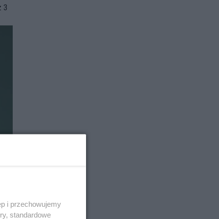
z 3
ęp i przechowujemy
ory, standardowe