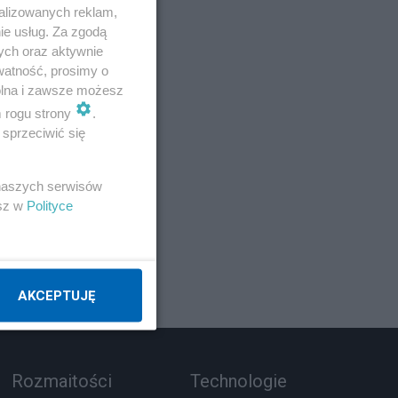
alizowanych reklam,
ie usług. Za zgodą
ych oraz aktywnie
watność, prosimy o
wolna i zawsze możesz
m rogu strony
.
sprzeciwić się
z 3
 naszych serwisów
esz w
Polityce
AKCEPTUJĘ
Rozmaitości
Technologie