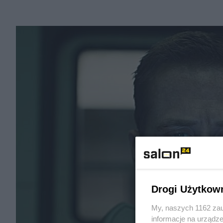
Drogi Użytkow
My, naszych 1162 zau
informacje na urządze