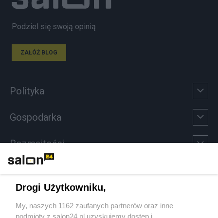
Podziel się swoją opinią
ZAŁÓŻ BLOG
Polityka
Gospodarka
Rozmaitości
Technologie
Drogi Użytkowniku,
Sport
My, naszych 1162 zaufanych partnerów oraz inne
podmioty z salon24.pl uzyskujemy dostęp i