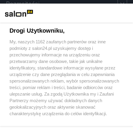
Rozmaitości
Technologie
Drogi Użytkowniku,
Sport
My, naszych 1162 zaufanych partnerów oraz inne
podmioty z salon24.pl uzyskujemy dostęp i
Społeczeństwo
przechowujemy informacje na urządzeniu oraz
przetwarzamy dane osobowe, takie jak unikalne
Kultura
identyfikatory, standardowe informacje wysyłane przez
urządzenie czy dane przeglądania w celu zapewniania
spersonalizowanych reklam, wybór spersonalizowanych
treści, pomiar reklam i treści, badanie odbiorców oraz
ulepszanie usług. Za zgodą Użytkownika my i Zaufani
X
Facebook
Instagram
Youtube
Partnerzy możemy używać dokładnych danych
geolokalizacyjnych oraz aktywnie skanować
charakterystykę urządzenia do celów identyfikacji.
Web Content Media sp. z o. o. © 2022
Ponieważ cenimy Twoją prywatność, prosimy o zgodę na
korzystanie z tych technologii poprzez kliknięcie