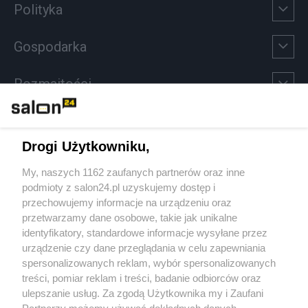
Polityka
Gospodarka
Rozmaitości
Technologie
Drogi Użytkowniku,
Sport
My, naszych 1162 zaufanych partnerów oraz inne
podmioty z salon24.pl uzyskujemy dostęp i
Społeczeństwo
przechowujemy informacje na urządzeniu oraz
przetwarzamy dane osobowe, takie jak unikalne
Kultura
identyfikatory, standardowe informacje wysyłane przez
urządzenie czy dane przeglądania w celu zapewniania
spersonalizowanych reklam, wybór spersonalizowanych
treści, pomiar reklam i treści, badanie odbiorców oraz
ulepszanie usług. Za zgodą Użytkownika my i Zaufani
X
Facebook
Instagram
Youtube
Partnerzy możemy używać dokładnych danych