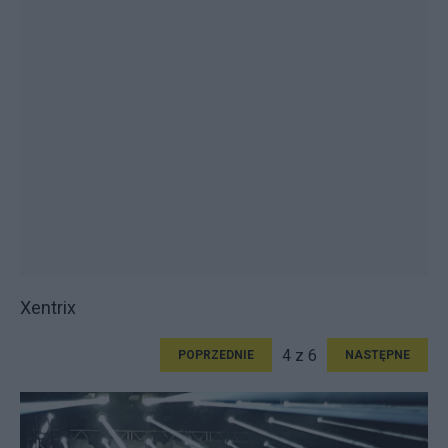
Xentrix
4 z 6
POPRZEDNIE
NASTĘPNE