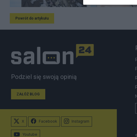
Powrót do artykułu
Podziel się swoją opinią
ZAŁÓŻ BLOG
X
Facebook
Instagram
Youtube