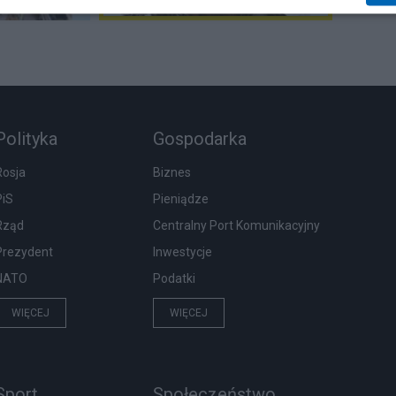
Polityka
Gospodarka
Rosja
Biznes
PiS
Pieniądze
Rząd
Centralny Port Komunikacyjny
Prezydent
Inwestycje
NATO
Podatki
WIĘCEJ
WIĘCEJ
Sport
Społeczeństwo