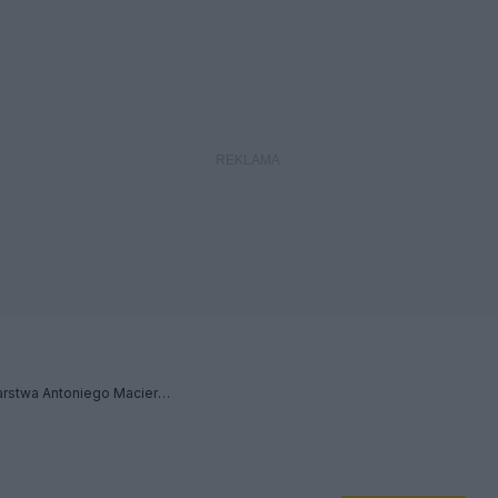
54. Obalam jutrzejsze łgarstwa Antoniego Macierewicza