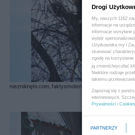
Drogi Użytkow
My, naszych 1162 zau
informacje na urządze
informacje wysyłane 
wybór spersonalizowan
Użytkownika my i Zau
skanować charakterys
zgodę na korzystanie 
ją zmienić/wycofać kl
Niektóre rodzaje prz
takiemu przetwarzaniu
niezniknęło.com, faktysmoleńsk.pl
Zapoznaj się z poniż
internetowych. Szcze
Prywatności
i
Cookie
PARTNERZY