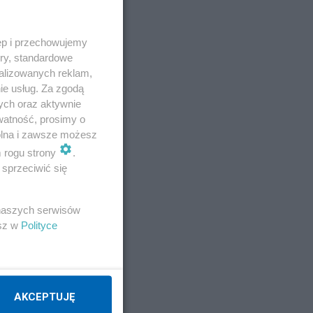
ęp i przechowujemy
ory, standardowe
alizowanych reklam,
ie usług. Za zgodą
ych oraz aktywnie
watność, prosimy o
wolna i zawsze możesz
m rogu strony
.
sprzeciwić się
 naszych serwisów
esz w
Polityce
z 3
AKCEPTUJĘ