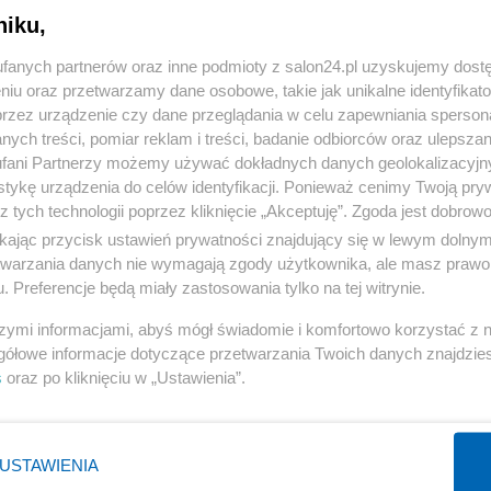
niku,
fanych partnerów oraz inne podmioty z salon24.pl uzyskujemy dost
niu oraz przetwarzamy dane osobowe, takie jak unikalne identyfikat
przez urządzenie czy dane przeglądania w celu zapewniania sperson
ych treści, pomiar reklam i treści, badanie odbiorców oraz ulepszan
fani Partnerzy możemy używać dokładnych danych geolokalizacyjn
tykę urządzenia do celów identyfikacji. Ponieważ cenimy Twoją pry
z tych technologii poprzez kliknięcie „Akceptuję”. Zgoda jest dobro
ikając przycisk ustawień prywatności znajdujący się w lewym dolny
etwarzania danych nie wymagają zgody użytkownika, ale masz prawo 
. Preferencje będą miały zastosowania tylko na tej witrynie.
szymi informacjami, abyś mógł świadomie i komfortowo korzystać z
gółowe informacje dotyczące przetwarzania Twoich danych znajdzi
3 
POPRZEDNIE
s
oraz po kliknięciu w „Ustawienia”.
USTAWIENIA