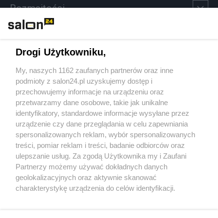
Rozmaitości
Technologie
Drogi Użytkowniku,
Sport
My, naszych 1162 zaufanych partnerów oraz inne
podmioty z salon24.pl uzyskujemy dostęp i
Społeczeństwo
przechowujemy informacje na urządzeniu oraz
przetwarzamy dane osobowe, takie jak unikalne
Kultura
identyfikatory, standardowe informacje wysyłane przez
urządzenie czy dane przeglądania w celu zapewniania
spersonalizowanych reklam, wybór spersonalizowanych
treści, pomiar reklam i treści, badanie odbiorców oraz
ulepszanie usług. Za zgodą Użytkownika my i Zaufani
X
Facebook
Instagram
Youtube
Partnerzy możemy używać dokładnych danych
geolokalizacyjnych oraz aktywnie skanować
charakterystykę urządzenia do celów identyfikacji.
Web Content Media sp. z o. o. © 2022
Ponieważ cenimy Twoją prywatność, prosimy o zgodę na
korzystanie z tych technologii poprzez kliknięcie