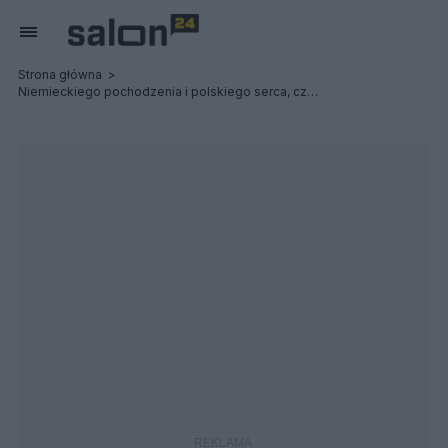
Strona główna
Niemieckiego pochodzenia i polskiego serca, czyli o powrocie admirała Unruga