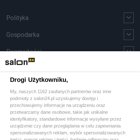
Polityka
Gospodarka
Rozmaitości
Technologie
Drogi Użytkowniku,
Sport
My, naszych 1162 zaufanych partnerów oraz inne
podmioty z salon24.pl uzyskujemy dostęp i
Społeczeństwo
przechowujemy informacje na urządzeniu oraz
przetwarzamy dane osobowe, takie jak unikalne
Kultura
identyfikatory, standardowe informacje wysyłane przez
urządzenie czy dane przeglądania w celu zapewniania
spersonalizowanych reklam, wybór spersonalizowanych
treści, pomiar reklam i treści, badanie odbiorców oraz