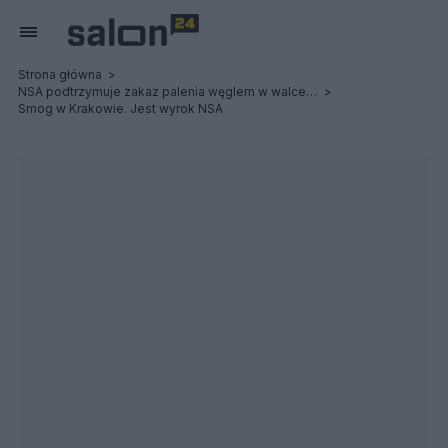
Strona główna
NSA podtrzymuje zakaz palenia węglem w walce ze smogiem. Skargi z Krakowa oddalone
Smog w Krakowie. Jest wyrok NSA