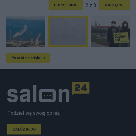
2 z 3
POPRZEDNIE
NASTĘPNE
Powrót do artykułu
Podziel się swoją opinią
ZAŁÓŻ BLOG