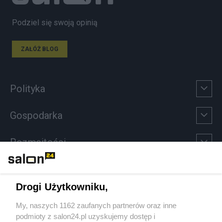
Podziel się swoją opinią
ZAŁÓŻ BLOG
Polityka
Gospodarka
Rozmaitości
Technologie
Drogi Użytkowniku,
Sport
My, naszych 1162 zaufanych partnerów oraz inne
podmioty z salon24.pl uzyskujemy dostęp i