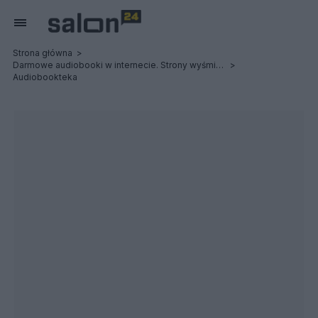
Strona główna
Darmowe audiobooki w internecie. Strony wyśmienite, dobre i przyzwoite
Audiobookteka