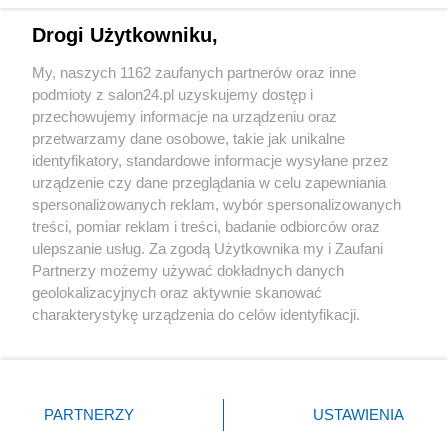
Drogi Użytkowniku,
Sport
My, naszych 1162 zaufanych partnerów oraz inne
podmioty z salon24.pl uzyskujemy dostęp i
Społeczeństwo
przechowujemy informacje na urządzeniu oraz
przetwarzamy dane osobowe, takie jak unikalne
Kultura
identyfikatory, standardowe informacje wysyłane przez
urządzenie czy dane przeglądania w celu zapewniania
spersonalizowanych reklam, wybór spersonalizowanych
treści, pomiar reklam i treści, badanie odbiorców oraz
ulepszanie usług. Za zgodą Użytkownika my i Zaufani
X
Facebook
Instagram
Youtube
Partnerzy możemy używać dokładnych danych
geolokalizacyjnych oraz aktywnie skanować
charakterystykę urządzenia do celów identyfikacji.
Web Content Media sp. z o. o. © 2022
Ponieważ cenimy Twoją prywatność, prosimy o zgodę na
korzystanie z tych technologii poprzez kliknięcie
„Akceptuję”. Zgoda jest dobrowolna i zawsze możesz ją
Pomoc
O nas
Praca
Reklama
Kontakt
zmienić/wycofać klikając przycisk ustawień prywatności
PARTNERZY
USTAWIENIA
znajdujący się w lewym dolnym rogu strony
. Niektóre