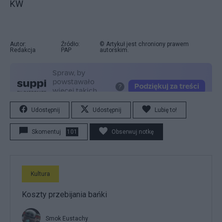
KW
Autor:
Źródło:
© Artykuł jest chroniony prawem
Redakcja
PAP
autorskim.
Udostępnij
Udostępnij
Lubię to!
Skomentuj
101
Obserwuj notkę
Kultura
Koszty przebijania bańki
Smok Eustachy