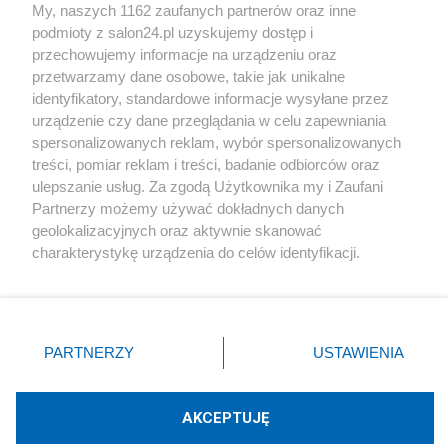
My, naszych 1162 zaufanych partnerów oraz inne
podmioty z salon24.pl uzyskujemy dostęp i
Społeczeństwo
przechowujemy informacje na urządzeniu oraz
przetwarzamy dane osobowe, takie jak unikalne
Kultura
identyfikatory, standardowe informacje wysyłane przez
urządzenie czy dane przeglądania w celu zapewniania
spersonalizowanych reklam, wybór spersonalizowanych
treści, pomiar reklam i treści, badanie odbiorców oraz
ulepszanie usług. Za zgodą Użytkownika my i Zaufani
X
Facebook
Instagram
Youtube
Partnerzy możemy używać dokładnych danych
geolokalizacyjnych oraz aktywnie skanować
charakterystykę urządzenia do celów identyfikacji.
Web Content Media sp. z o. o. © 2022
Ponieważ cenimy Twoją prywatność, prosimy o zgodę na
korzystanie z tych technologii poprzez kliknięcie
„Akceptuję”. Zgoda jest dobrowolna i zawsze możesz ją
Pomoc
O nas
Praca
Reklama
Kontakt
zmienić/wycofać klikając przycisk ustawień prywatności
PARTNERZY
USTAWIENIA
znajdujący się w lewym dolnym rogu strony
. Niektóre
rodzaje przetwarzania danych nie wymagają zgody
użytkownika, ale masz prawo sprzeciwić się takiemu
AKCEPTUJĘ
przetwarzaniu. Preferencje będą miały zastosowania tylko
Technologię dostarcza:
W3media.pl