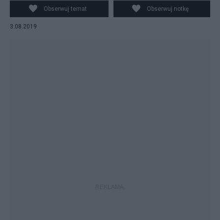
Przystanek Woodstock). Fot. PAP/Lech Muszyński
Obserwuj temat
Obserwuj notkę
3.08.2019