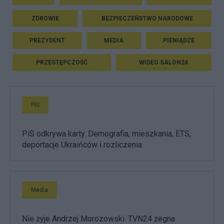
ZDROWIE
BEZPIECZEŃSTWO NARODOWE
PREZYDENT
MEDIA
PIENIĄDZE
PRZESTĘPCZOŚĆ
WIDEO SALON24
PiS
PiS odkrywa karty. Demografia, mieszkania, ETS,
deportacje Ukraińców i rozliczenia
Media
Nie żyje Andrzej Morozowski. TVN24 żegna