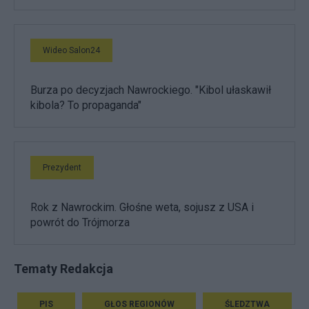
Wideo Salon24
Burza po decyzjach Nawrockiego. "Kibol ułaskawił
kibola? To propaganda"
Prezydent
Rok z Nawrockim. Głośne weta, sojusz z USA i
powrót do Trójmorza
Tematy Redakcja
PIS
GŁOS REGIONÓW
ŚLEDZTWA