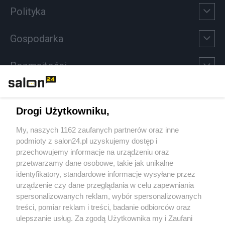
Polityka
Gospodarka
Rozmaitości
Technologie
Drogi Użytkowniku,
Sport
My, naszych 1162 zaufanych partnerów oraz inne
podmioty z salon24.pl uzyskujemy dostęp i
Społeczeństwo
przechowujemy informacje na urządzeniu oraz
przetwarzamy dane osobowe, takie jak unikalne
Kultura
identyfikatory, standardowe informacje wysyłane przez
urządzenie czy dane przeglądania w celu zapewniania
spersonalizowanych reklam, wybór spersonalizowanych
treści, pomiar reklam i treści, badanie odbiorców oraz
ulepszanie usług. Za zgodą Użytkownika my i Zaufani
X
Facebook
Instagram
Youtube