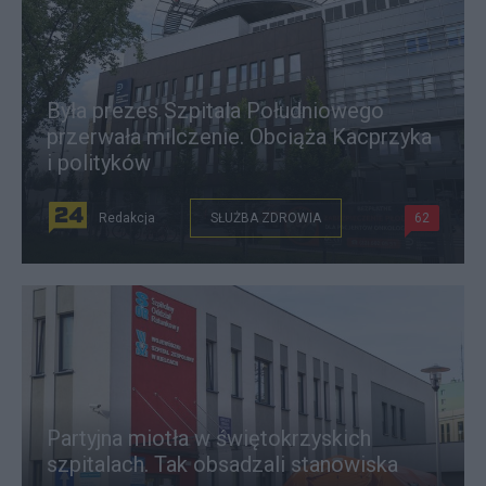
Była prezes Szpitala Południowego
przerwała milczenie. Obciąża Kacprzyka
i polityków
Redakcja
SŁUŻBA ZDROWIA
62
Partyjna miotła w świętokrzyskich
szpitalach. Tak obsadzali stanowiska