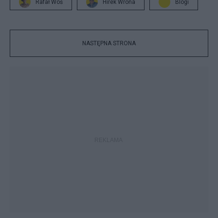
Rafał Woś
Hirek Wrona
Blogi
NASTĘPNA STRONA