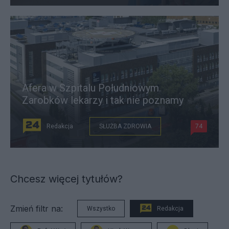
Afera w Szpitalu Południowym.
Zarobków lekarzy i tak nie poznamy
Redakcja
SŁUŻBA ZDROWIA
74
Chcesz więcej tytułów?
Zmień filtr na:
Wszystko
Redakcja