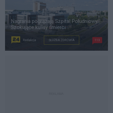
Nagrania pogrążają Szpital Południowy.
Szokujące kulisy śmierci
Redakcja
SŁUŻBA ZDROWIA
113