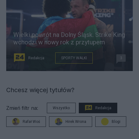
Wielki powrót na Dolny Śląsk. Strike King
wchodzi w nowy rok z przytupem
Redakcja
SPORTY WALKI
3
Chcesz więcej tytułów?
Zmień filtr na:
Wszystko
Redakcja
Rafał Woś
Hirek Wrona
Blogi