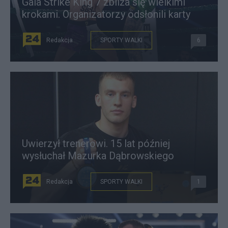
Gala Strike King 7 zbliża się wielkimi
krokami. Organizatorzy odsłonili karty
Redakcja
SPORTY WALKI
6
Uwierzył trenerowi. 15 lat później
wysłuchał Mazurka Dąbrowskiego
Redakcja
SPORTY WALKI
1