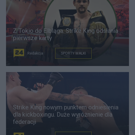
Z Tokio do Elbląga. Strike King odsłania
pierwsze karty
Redakcja
SPORTY WALKI
Strike King nowym punktem odniesienia
dla kickboxingu. Duże wyróżnienie dla
federacji