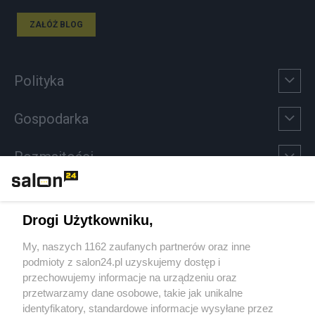
ZAŁÓŻ BLOG
Polityka
Gospodarka
Rozmaitości
Technologie
Drogi Użytkowniku,
Sport
My, naszych 1162 zaufanych partnerów oraz inne
podmioty z salon24.pl uzyskujemy dostęp i
Społeczeństwo
przechowujemy informacje na urządzeniu oraz
przetwarzamy dane osobowe, takie jak unikalne
Kultura
identyfikatory, standardowe informacje wysyłane przez