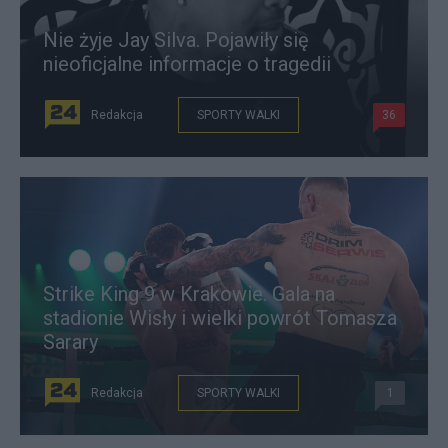
Nie żyje Jay Silva. Pojawiły się
nieoficjalne informacje o tragedii
Redakcja
SPORTY WALKI
36
Strike King 9 w Krakowie. Gala na
stadionie Wisły i wielki powrót Tomasza
Sarary
Redakcja
SPORTY WALKI
1