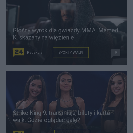
Głośny wyrok dla gwiazdy MMA. Mamed
K. skazany na więzienie
Redakcja
SPORTY WALKI
9
Strike King 9: transmisja, bilety i karta
walk. Gdzie oglądać galę?