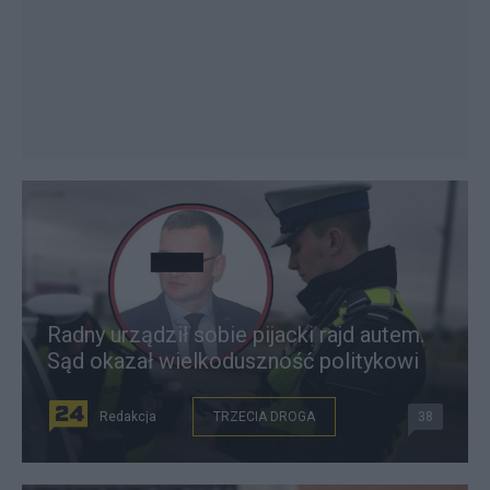
Radny urządził sobie pijacki rajd autem.
Sąd okazał wielkoduszność politykowi
Redakcja
TRZECIA DROGA
38