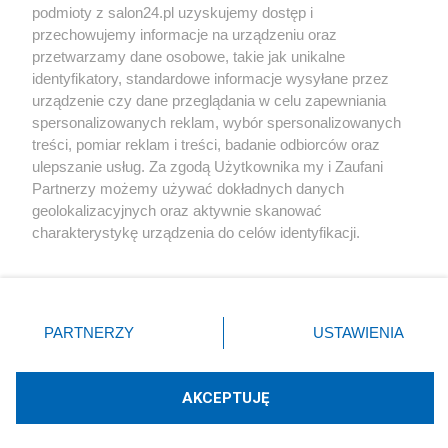
podmioty z salon24.pl uzyskujemy dostęp i
Społeczeństwo
przechowujemy informacje na urządzeniu oraz
przetwarzamy dane osobowe, takie jak unikalne
Kultura
identyfikatory, standardowe informacje wysyłane przez
urządzenie czy dane przeglądania w celu zapewniania
spersonalizowanych reklam, wybór spersonalizowanych
treści, pomiar reklam i treści, badanie odbiorców oraz
ulepszanie usług. Za zgodą Użytkownika my i Zaufani
X
Facebook
Instagram
Youtube
Partnerzy możemy używać dokładnych danych
geolokalizacyjnych oraz aktywnie skanować
charakterystykę urządzenia do celów identyfikacji.
Web Content Media sp. z o. o. © 2022
Ponieważ cenimy Twoją prywatność, prosimy o zgodę na
korzystanie z tych technologii poprzez kliknięcie
„Akceptuję”. Zgoda jest dobrowolna i zawsze możesz ją
Pomoc
O nas
Praca
Reklama
Kontakt
zmienić/wycofać klikając przycisk ustawień prywatności
PARTNERZY
USTAWIENIA
znajdujący się w lewym dolnym rogu strony
. Niektóre
rodzaje przetwarzania danych nie wymagają zgody
użytkownika, ale masz prawo sprzeciwić się takiemu
AKCEPTUJĘ
przetwarzaniu. Preferencje będą miały zastosowania tylko
Technologię dostarcza:
W3media.pl
na tej witrynie.