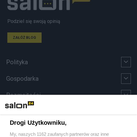
Podziel się swoją opinią
ZAŁÓŻ BLOG
Polityka
Gospodarka
Rozmaitości
Technologie
Drogi Użytkowniku,
Sport
My, naszych 1162 zaufanych partnerów oraz inne