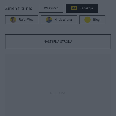
Zmień filtr na:
Wszystko
Redakcja
Rafał Woś
Hirek Wrona
Blogi
NASTĘPNA STRONA