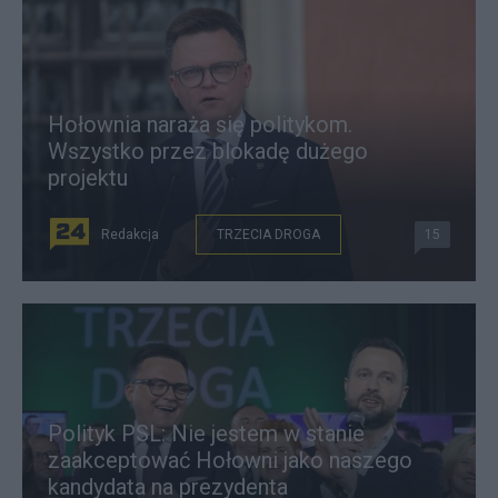
Hołownia naraża się politykom.
Wszystko przez blokadę dużego
projektu
Redakcja
TRZECIA DROGA
15
Polityk PSL: Nie jestem w stanie
zaakceptować Hołowni jako naszego
kandydata na prezydenta