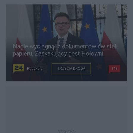
Nagle wyciągnął z dokumentów świstek
papieru. Zaskakujący gest Hołowni
Redakcja
TRZECIA DROGA
143