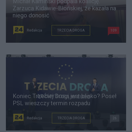
Michał Kamiński podpala koalicję.
Zarzuca Kidawie-Błońskiej, że kazała na
niego donosić
Redakcja
TRZECIA DROGA
109
Koniec Trzeciej Drogi jest blisko? Poseł
PSL wieszczy termin rozpadu
Redakcja
TRZECIA DROGA
26